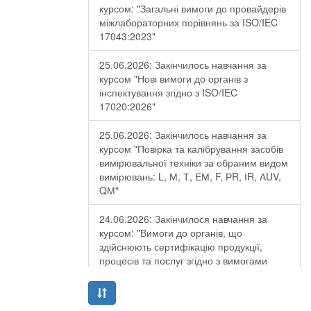
курсом: "Загальні вимоги до провайдерів
міжлабораторних порівнянь за ISO/IEC
17043:2023"
25.06.2026: Закінчилось навчання за
курсом "Нові вимоги до органів з
інспектування згідно з ISO/IEC
17020:2026"
25.06.2026: Закінчилось навчання за
курсом "Повірка та калібрування засобів
вимірювальної техніки за обраним видом
вимірювань: L, М, Т, ЕМ, F, РR, ІR, АUV,
QМ"
24.06.2026: Закінчилося навчання за
курсом: "Вимоги до органів, що
здійснюють сертифікацію продукції,
процесів та послуг згідно з вимогами
ДСТУ EN ISO/IEC 17065:2019"
19.06.2026: Закінчилося навчання за