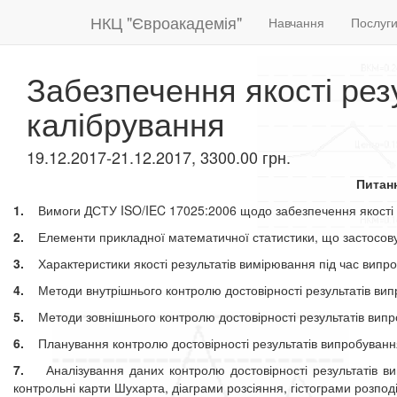
НКЦ "Євроакадемія"
Навчання
Послуг
Забезпечення якості рез
калібрування
19.12.2017-21.12.2017, 3300.00 грн.
Питан
1.
Вимоги ДСТУ ISO/IEC 17025:2006 щодо забезпечення якості р
2.
Елементи прикладної математичної статистики, що застосовую
3.
Характеристики якості результатів вимірювання під час випро
4.
Методи внутрішнього контролю достовірності результатів вип
5.
Методи зовнішнього контролю достовірності результатів випр
6.
Планування контролю достовірності результатів випробуванн
7
.
Аналізування даних контролю достовірності результатів вип
контрольні карти Шухарта, діаграми розсіяння, гістограми розподі