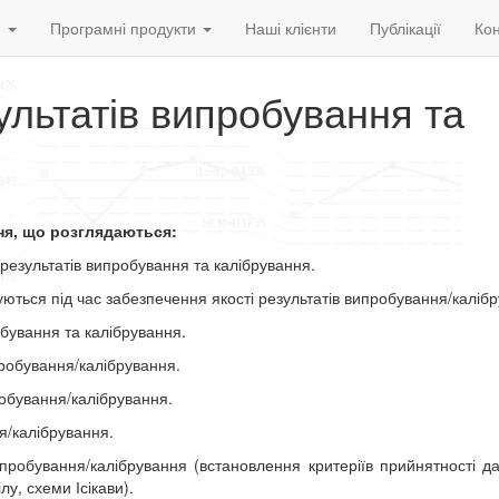
и
Програмні продукти
Наші клієнти
Публікації
Кон
ультатів випробування та
ня, що розглядаються:
езультатів випробування та калібрування.
ться під час забезпечення якості результатів випробування/каліб
бування та калібрування.
робування/калібрування.
обування/калібрування.
я/калібрування.
робування/калібрування (встановлення критеріїв прийнятності д
лу, схеми Ісікави).