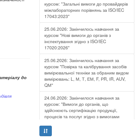
курсом: "Загальні вимоги до провайдерів
міжлабораторних порівнянь за ISO/IEC
17043:2023"
25.06.2026: Закінчилось навчання за
курсом "Нові вимоги до органів з
інспектування згідно з ISO/IEC
17020:2026"
25.06.2026: Закінчилось навчання за
курсом "Повірка та калібрування засобів
вимірювальної техніки за обраним видом
атеріалу до
вимірювань: L, М, Т, ЕМ, F, РR, ІR, АUV,
QМ"
удівля
24.06.2026: Закінчилося навчання за
курсом: "Вимоги до органів, що
здійснюють сертифікацію продукції,
процесів та послуг згідно з вимогами
ДСТУ EN ISO/IEC 17065:2019"
19.06.2026: Закінчилося навчання за