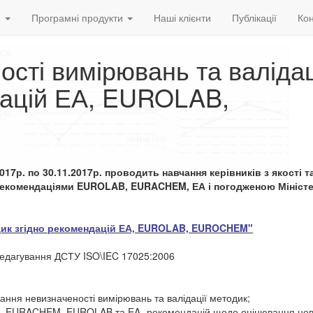
и
Програмні продукти
Наші клієнти
Публікації
Кон
сті вимірювань та валіда
дацій ЕА, EUROLAB,
17р. по 30.11
.2017р. проводить навчання керівників з якості та
рекомендаціями EUROLAB, EURACHEM, ЕА і погодженою Мініст
дик згідно рекомендацій ЕА, EUROLAB, EUROCHEM"
о редагування ДСТУ ISO\IEC 17025:2006
ання невизначеності вимірювань та валідації методик;
M, EURACHEM, EUROLAB та EA- рекомендацій щодо оцінювання нев