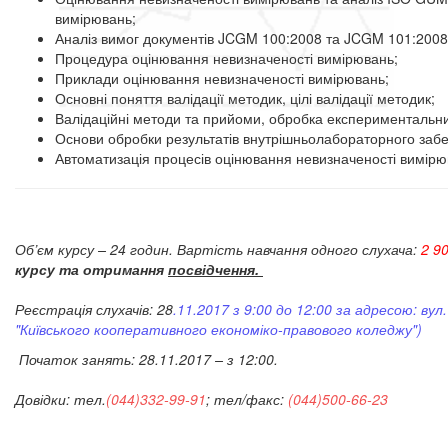
вимірювань;
Аналіз вимог документів JCGM 100:2008 та JCGM 101:2008
Процедура оцінювання невизначеності вимірювань;
Приклади оцінювання невизначеності вимірювань;
Основні поняття валідації методик, цілі валідації методик;
Валідаційні методи та прийоми, обробка експериментальни
Основи обробки результатів внутрішньолабораторного забе
Автоматизація процесів оцінювання невизначеності вимірюв
Об’єм курсу – 24 годин. Вартість навчання одного слухача:
2
90
курсу та отримання
посвідчення.
Реєстрація слухачів: 28
.11.2017 з 9:00 до 12:00 за адресою: вул
"Київського кооперативного економіко-правового коледжу")
Початок занять: 28.11.2017 – з 12:00.
Довідки: тел.
(044)332-99-91
; тел/факс:
(044)500-66-23