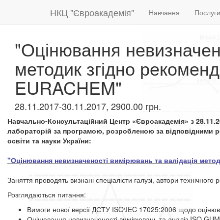
НКЦ "Євроакадемія"
Навчання
Послуг
"Оцінювання невизначено
методик згідно рекомен
EURACHEM"
28.11.2017-30.11.2017, 2900.00 грн.
Навчально-Консультаційний Центр «Євроакадемія» з 28.11.20
лабораторій за програмою, розробленою за відповідними 
освіти та науки України:
"Оцінювання невизначеності вимірювань та валідація мето
Заняття проводять визнані спеціалісти галузі, автори технічног
Розглядаються питання:
Вимоги нової версії ДСТУ ISO\IEC 17025:2006 щодо оцінюв
Оцінювання невизначеності вимірювань та аналіз ISO GU