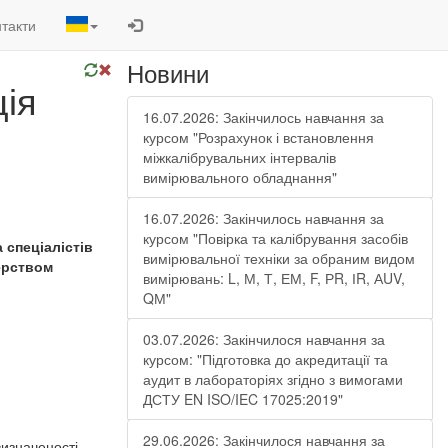
такти
Новини
ція
16.07.2026: Закінчилось навчання за
курсом "Розрахунок і встановлення
міжкалібрувальних інтервалів
вимірювального обладнання"
16.07.2026: Закінчилось навчання за
курсом "Повірка та калібрування засобів
 спеціалістів
вимірювальної техніки за обраним видом
ерством
вимірювань: L, М, Т, ЕМ, F, РR, ІR, АUV,
QМ"
03.07.2026: Закінчилося навчання за
курсом: "Підготовка до акредитації та
аудит в лабораторіях згідно з вимогами
ДСТУ EN ISO/IEC 17025:2019"
29.06.2026: Закінчилося навчання за
изначеності