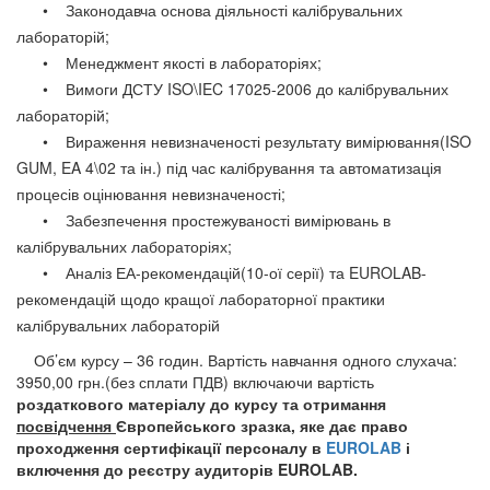
• Законодавча основа діяльності калібрувальних
лабораторій;
• Менеджмент якості в лабораторіях;
• Вимоги ДСТУ ISO\IEC 17025-2006 до калібрувальних
лабораторій;
• Вираження невизначеності результату вимірювання(ISO
GUM, EA 4\02 та ін.) під час калібрування та автоматизація
процесів оцінювання невизначеності;
• Забезпечення простежуваності вимірювань в
калібрувальних лабораторіях;
• Аналіз ЕА-рекомендацій(10-ої серії) та EUROLAB-
рекомендацій щодо кращої лабораторної практики
калібрувальних лабораторій
Об’єм курсу – 36 годин. Вартість навчання одного слухача:
3950,00 грн.(без сплати ПДВ) включаючи вартість
роздаткового матеріалу до курсу та отримання
посвідчення
Європейського зразка, яке дає право
проходження сертифікації персоналу в
EUROLAB
і
включення до реєстру аудиторів EUROLAB.