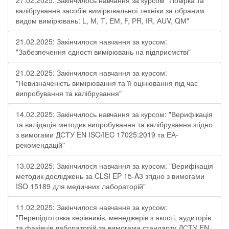
27.02.2025: Закінчилось навчання за курсом "Повірка та
калібрування засобів вимірювальної техніки за обраним
видом вимірювань: L, М, Т, ЕМ, F, РR, ІR, АUV, QМ"
21.02.2025: Закінчилося навчання за курсом:
"Забезпечення єдності вимірювань на підприємстві"
21.02.2025: Закінчилося навчання за курсом:
"Невизначеність вимірювання та її оцінювання під час
випробування та калібрування"
14.02.2025: Закінчилось навчання за курсом: "Верифікація
та валідація методик випробування та калібрування згідно
з вимогами ДСТУ EN ISO/IEC 17025:2019 та ЕА-
рекомендацій"
13.02.2025: Закінчилося навчання за курсом: "Верифікація
методик досліджень за CLSI EP 15-A3 згідно з вимогами
ISO 15189 для медичних лабораторій"
11.02.2025: Закінчилося навчання за курсом:
"Перепідготовка керівників, менеджерів з якості, аудиторів
та фахівців лабораторій за вимогами стандарту ДСТУ EN