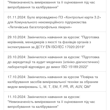
"Невизначеність вимірювання та її оцінювання під час
випробування та калібрування"
01.11.2024: Було впроваджено ПЗ «Контрольні карти 3.2»
для Комунального некомерційного підприємства
«Летичівська багатопрофільна лікарня»
29.10.2024: Закінчилось навчання за курсом: "Підготовка
керівників, менеджерів з якості та фахівців органів з
інспектування за ДСТУ EN ISO/IEC 17020:2019"
23.10.2024: Закінчилося навчання за курсом: "Підготовка
до акредитації та аудит медичних (клініко-діагностичних)
лабораторій відповідно до вимог ISO 15189:2022"
17.10.2024: Закінчилось навчання за курсом "Повірка та
калібрування засобів вимірювальної техніки за обраним
видом вимірювань: L, М, Т, ЕМ, F, РR, ІR, АUV, QМ"
11.10.2024: Закінчилося навчання за курсом:
"Невизначеність вимірювання та її оцінювання під час
випробування та калібрування"