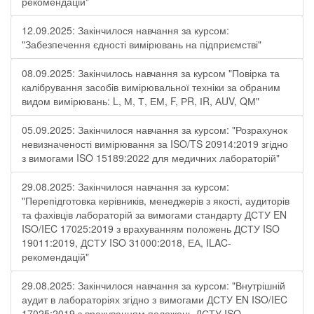
рекомендацій"
12.09.2025: Закінчилося навчання за курсом:
"Забезпечення єдності вимірювань на підприємстві"
08.09.2025: Закінчилось навчання за курсом "Повірка та
калібрування засобів вимірювальної техніки за обраним
видом вимірювань: L, М, Т, ЕМ, F, РR, ІR, АUV, QМ"
05.09.2025: Закінчилося навчання за курсом: "Розрахунок
невизначеності вимірювання за ISO/TS 20914:2019 згідно
з вимогами ISO 15189:2022 для медичних лабораторій"
29.08.2025: Закінчилося навчання за курсом:
"Перепідготовка керівників, менеджерів з якості, аудиторів
та фахівців лабораторій за вимогами стандарту ДСТУ EN
ISO/IEC 17025:2019 з врахуванням положень ДСТУ ISO
19011:2019, ДСТУ ISO 31000:2018, ЕА, ILAC-
рекомендацій"
29.08.2025: Закінчилося навчання за курсом: "Внутрішній
аудит в лабораторіях згідно з вимогами ДСТУ EN ISO/IEC
17025:2019 з врахуванням положень ДСТУ ISO