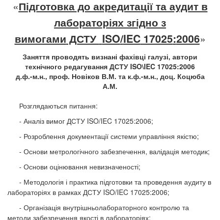
«
Підготовка до акредитації та аудит в
лабораторіях згідно з
вимогами
ДСТУ
ISO
/
IEC
17025
:
2006
»
Заняття проводять визнані фахівці галузі, автори
технічного редагування ДСТУ
ISO
\
IEC
17025:2006
д.ф.-м.н., проф. Новіков В.М. та к.ф.-м.н., доц. Коцюба
А.М.
Розглядаються питання:
- Аналіз вимог ДСТУ ISO/IEC 17025:2006;
- Розроблення документації системи управління якістю;
- Основи метрологічного забезпечення, валідація методик;
- Основи оцінювання невизначеності;
- Методологія і практика підготовки та проведення аудиту в
лабораторіях в рамках ДСТУ ISO/IEC 17025:2006;
- Організація внутрішньолабораторного контролю та
методи забезпечення якості в лабораторіях;