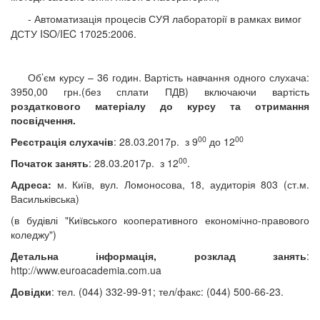
- Автоматизація процесів СУЯ лабораторії в рамках вимог
ДСТУ ISO/IEC 17025:2006.
Об’єм курсу – 36 годин. Вартість навчання одного слухача:
3950
,00 грн.(без сплати ПДВ) включаючи вартість
роздаткового матеріалу до курсу та отримання
посвідчення
.
00
00
Реєстрація слухачів
: 28.03.2017р.
з 9
до 12
00
Початок занять
: 28.03.2017р.
з 12
.
Адреса
:
м. Київ, вул. Ломоносова, 18, аудиторія 803 (ст.м.
Васильківська)
(в будівлі "Київського кооперативного економічно-правового
коледжу")
Детальна інформація, розклад занять
:
http
://
www
.
euroacademia
.
com
.
ua
Довідки
: тел. (044) 332-99-91; тел/факс: (044) 500-66-23.