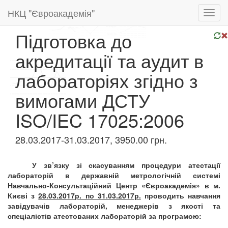
НКЦ "Євроакадемія"
Toggl
navig
Підготовка до
акредитації та аудит в
лабораторіях згідно з
вимогами ДСТУ
ISO/IEC 17025:2006
28.03.2017-31.03.2017, 3950.00 грн.
У зв
’
язку зі скасуванням процедури атестації
лабораторій в державній метрологічній системі
Навчально-Консультаційний Центр «Євроакадемія» в м.
Києві з
28.03.2017
р. по 31.03.2017
р.
проводить навчання
завідувачів лабораторій, менеджерів з якості та
спеціалістів атестованих лабораторій за програмою: