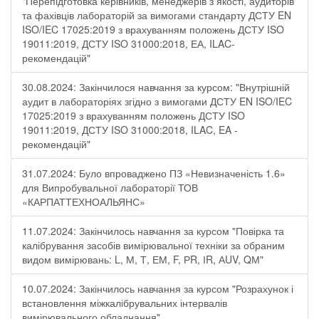
"Перепідготовка керівників, менеджерів з якості, аудиторів
та фахівців лабораторій за вимогами стандарту ДСТУ EN
ISO/IEC 17025:2019 з врахуванням положень ДСТУ ISO
19011:2019, ДСТУ ISO 31000:2018, ЕА, ILAC-
рекомендацій"
30.08.2024: Закінчилося навчання за курсом: "Внутрішній
аудит в лабораторіях згідно з вимогами ДСТУ EN ISO/IEC
17025:2019 з врахуванням положень ДСТУ ISO
19011:2019, ДСТУ ISO 31000:2018, ILAC, EA -
рекомендацій"
31.07.2024: Було впроваджено ПЗ «Невизначеність 1.6»
для Випробувальної лабораторії ТОВ
«КАРПАТТЕХНОАЛЬЯНС»
11.07.2024: Закінчилось навчання за курсом "Повірка та
калібрування засобів вимірювальної техніки за обраним
видом вимірювань: L, М, Т, ЕМ, F, РR, ІR, АUV, QМ"
10.07.2024: Закінчилось навчання за курсом "Розрахунок і
встановлення міжкалібрувальних інтервалів
вимірювального обладнання"