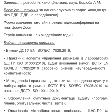
Заняття проводить
канд. фіз.-мат. наук. Коцюба А.М.
Вартість навчання
за одного слухача складає
4000,00 грн.
без ПДВ (ПДВ не передбачено).
Форма навчання
он-лайн в режимі відеоконференції на
платформі Zoom
Термін навчання – 16 академічних годин.
Будуть розглянуті питання:
Вимоги ДСТУ EN ISO/IEC 17025:2019;
·
•
Практичні аспекти управління ризиками в лабораторіях
(ДСТУ
ISO
31000:2018), аудит виконання вимог
ДСТУ
EN
ISO
/
IEC
17025:2019 стосовно ризиків неупередженості і
компетентності;
•
Методологія і практика підготовки та проведення аудиту в
лабораторіях в рамках ДСТУ EN ISO/IEC 17025:2019 та
настанов ДСТУ ISO 19011:2019;
•
Оформлення супутньої документації аудиту (програм,
планів, опитувальних листів, звітів);
•
Організація міжлабораторних порівнянь,
ILAC-Р9 та