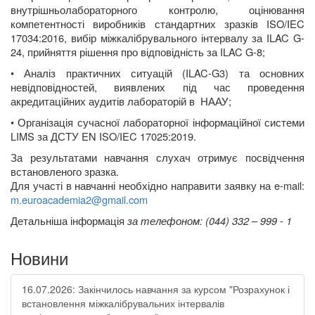
в
нутрішньолабораторного контролю, оцінювання
компетентності виробників стандартних зразків ISO/IEC
17034:2016, вибір міжкалібрувального інтервалу за ILAC G-
24, прийняття рішення про відповідність за ILAC G-8;
•
Аналіз практичних ситуацій (ILAC-G3) та основних
невідповідностей, виявлених під час проведення
акредитаційних аудитів лабораторій в
НААУ;
•
Організація сучасної лабораторної інформаційної системи
LIMS за ДСТУ EN ISO/IEC 17025:2019.
За результатами навчання слухач отримує посвідчення
встановленого зразка.
Для участі в навчанні необхідно направити заявку на
e
-
mail
:
m
.
euroacademia
2@
gmail
.
com
Д
етальніша інформація
за телефоном: (044) 332 – 999 - 1
Новини
16.07.2026: Закінчилось навчання за курсом "Розрахунок і
встановлення міжкалібрувальних інтервалів