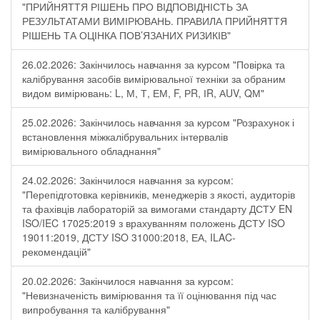
"ПРИЙНЯТТЯ РІШЕНЬ ПРО ВІДПОВІДНІСТЬ ЗА
РЕЗУЛЬТАТАМИ ВИМІРЮВАНЬ. ПРАВИЛА ПРИЙНЯТТЯ
РІШЕНЬ ТА ОЦІНКА ПОВ’ЯЗАНИХ РИЗИКІВ"
26.02.2026: Закінчилось навчання за курсом "Повірка та
калібрування засобів вимірювальної техніки за обраним
видом вимірювань: L, М, Т, ЕМ, F, РR, ІR, АUV, QМ"
25.02.2026: Закінчилось навчання за курсом "Розрахунок і
встановлення міжкалібрувальних інтервалів
вимірювального обладнання"
24.02.2026: Закінчилося навчання за курсом:
"Перепідготовка керівників, менеджерів з якості, аудиторів
та фахівців лабораторій за вимогами стандарту ДСТУ EN
ISO/IEC 17025:2019 з врахуванням положень ДСТУ ISO
19011:2019, ДСТУ ISO 31000:2018, ЕА, ILAC-
рекомендацій"
20.02.2026: Закінчилося навчання за курсом:
"Невизначеність вимірювання та її оцінювання під час
випробування та калібрування"