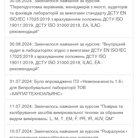
30.08.2024: Закінчилося навчання за курсом:
"Перепідготовка керівників, менеджерів з якості, аудиторів
та фахівців лабораторій за вимогами стандарту ДСТУ EN
ISO/IEC 17025:2019 з врахуванням положень ДСТУ ISO
19011:2019, ДСТУ ISO 31000:2018, ЕА, ILAC-
рекомендацій"
30.08.2024: Закінчилося навчання за курсом: "Внутрішній
аудит в лабораторіях згідно з вимогами ДСТУ EN ISO/IEC
17025:2019 з врахуванням положень ДСТУ ISO
19011:2019, ДСТУ ISO 31000:2018, ILAC, EA -
рекомендацій"
31.07.2024: Було впроваджено ПЗ «Невизначеність 1.6»
для Випробувальної лабораторії ТОВ
«КАРПАТТЕХНОАЛЬЯНС»
11.07.2024: Закінчилось навчання за курсом "Повірка та
калібрування засобів вимірювальної техніки за обраним
видом вимірювань: L, М, Т, ЕМ, F, РR, ІR, АUV, QМ"
10.07.2024: Закінчилось навчання за курсом "Розрахунок і
встановлення міжкалібрувальних інтервалів