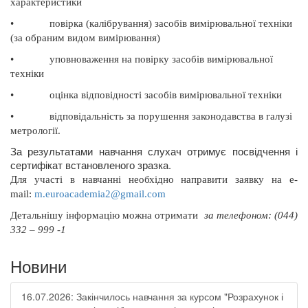
характеристики
•
повірка (калібрування) засобів вимірювальної техніки
(за обраним видом вимірювання)
•
уповноваження на повірку засобів вимірювальної
техніки
•
оцінка відповідності засобів вимірювальної техніки
•
відповідальність за порушення законодавства в галузі
метрології.
За результатами навчання слухач отримує посвідчення і
сертифікат встановленого зразка.
Для участі в навчанні необхідно направити заявку на
e
-
mail
:
m
.
euroacademia
2@
gmail
.
com
Д
етальнішу інформацію можна отримати
за телефоном: (044)
332 – 999 -1
Новини
16.07.2026: Закінчилось навчання за курсом "Розрахунок і