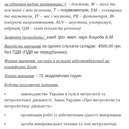
за обраним видом вимірювань:
L – довжина, М – маса
та
Т –
термометрія,
пов’язані з нею величини,
ЕМ – електрика
та
магнетизм, ТF – час і частота, РR – фотометрія,
ІR–
іонізуюче
випромінювання, АUV – акустика, ультразвук,
вібрація,
QМ – хімія (кількість
речовин)
канд. фіз.-мат. наук Коцюба А.М.
Заняття проводить:
за одного слухача складає
4500,00 грн.
Вартість навчання
без ПДВ (ПДВ не передбачено).
Форма навчання
он-лайн в режимі відеоконференції на
платформі Zoom
– 72 академічних годин.
Термін навчання
Будуть розглянуті питання
:
•
законодавство України в галузі метрології та
метрологічної діяльності.
Закон України «Про метрологію та
метрологічну діяльність»
•
організація робіт із забезпечення єдності вимірювань
•
засоби вимірювальної техніки та їхні метрологічні