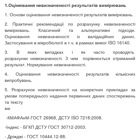
1.Оцінювання невизначеності результатів вимірювань
1. Основи оцінювання невизначеності результатів вимірювань.
2. Практичні рекомендації по розрахунку невизначеності
вимірювань. Класичний та альтернативні підходи.
Оцінювання невизначеності із валідаційних даних.
Застосування в мікробіології в т.ч. в рамках вимог ISO 16140
.
3. В яких випадках і як часто проводять
розрахунки невизначеності. З чим
порівнюється отриманий
результат. Нормування невизначеності.
4.
Оцінювання невизначеності результатів кількісних
випробувань.
5. Розрахунок невизначеності на конкретних прикладах за
умови попереднього надання первинних даних спостережень
та тексту
ме
-КМАФАнМ
-ГОСТ 26968, ДСТУ ISO 7218:2008.
-Індекс - БГКП ДСТУ ГОСТ 30712-2003.
-
Дріжджі - ГОСТ 10444.12-88.