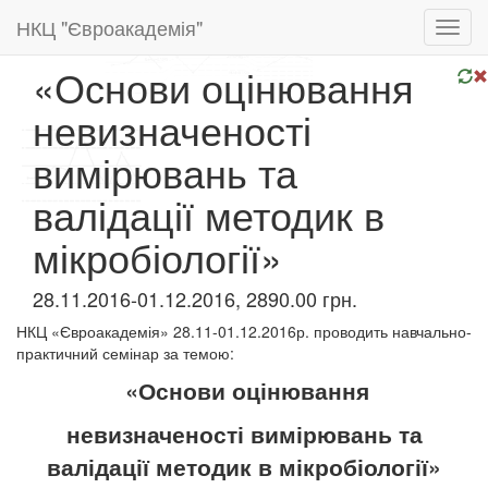
НКЦ "Євроакадемія"
Toggl
navig
«Основи оцінювання
невизначеності
вимірювань та
валідації методик в
мікробіології»
28.11.2016-01.12.2016, 2890.00 грн.
НКЦ «Євроакадемія» 28.11-01.12.2016р.
проводить
навчально
-
практичний
семінар
за
темою
:
«Основи оцінювання
невизначеності вимірювань та
валідації методик в мікробіології»