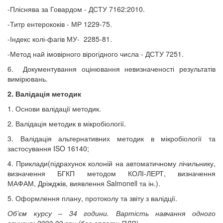
-Пліснява за Говардом - ДСТУ 7162:2010.
-Титр ентерококів - МР 1229-75.
-Індекс колі-фагів МУ-
2285-81.
-Метод най імовірного вірогідного числа - ДСТУ 7251.
6.
Документування оцінювання невизначеності результатів
вимірювань.
2. Валідація методик
1. Основи валідації методик.
2. Валідація методик в мікробіології.
3. Валідація альтернативних методик в мікробіології
та
застосування
ISO 16140;
4. Приклади(підрахунок колоній на автоматичному лічильнику,
визначення БГКП методом КОЛІ-ЛЕРТ, визначення
МАФАМ, Дріжджів, виявлення
Salmonell
та ін.).
5.
Оформлення плану, протоколу та звіту з валідції.
Об’єм курсу – 34 години. Вартість навчання одного