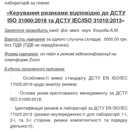
лабораторій за темою:
«
Керування ризиками відповідно до ДСТУ
ISO
31000
:2018
та
ДСТУ
IEC
/
ISO
31010:2013
»
Заняття проводить
канд. фіз.-мат. наук. Коцюба А.М.
Вартість навчання
за одного слухача складає
3000,00 грн.
без ПДВ (ПДВ не передбачено).
Форма навчання
он-лайн в режимі відеоконференції на
платформі Zoom
Будуть розглянуті питання
:
Особливості вимог стандарту ДСТУ EN ISO/IEC
·
17025:2019
щодо аналізу ризиків;
Основи ризик-орієнтованого менеджменту за ДСТУ
·
ISO 31000:2018;
Ідентифікація ризиків в
лабораторії за
ДСТУ EN ISO/IEC
·
(ризики неупередженості для лабораторії 1-ї,
17025:2019
2-ї, та 3-ї сторони, ризики компетентності та порядку
діяльності);