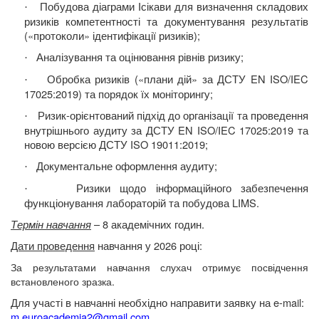
Побудова діаграми Ісікави для визначення складових
·
ризиків компетентності та документування результатів
(«протоколи» ідентифікації ризиків);
Аналізування та оцінювання рівнів ризику;
·
Обробка ризиків («плани дій» за ДСТУ EN ISO/IEC
·
17025:2019) та порядок їх моніторингу;
Ризик-орієнтований підхід до організації та проведення
·
внутрішнього аудиту за ДСТУ EN ISO/IEC 17025:2019
та
новою версією ДСТУ ISO 19011:2019;
Документальне оформлення аудиту;
·
Ризики щодо інформаційного забезпечення
·
функціонування лабораторій та побудова
LIMS
.
Термін навчання
– 8 академічних годин.
Дати проведення
навчання у
202
6
році:
За результатами навчання слухач отримує посвідчення
встановленого зразка.
Для участі в навчанні необхідно направити заявку на
e-mail:
m.euroacademia2@gmail.com