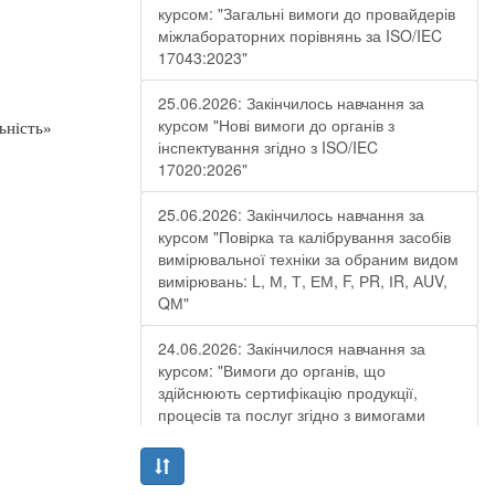
курсом: "Загальні вимоги до провайдерів
міжлабораторних порівнянь за ISO/IEC
17043:2023"
25.06.2026: Закінчилось навчання за
курсом "Нові вимоги до органів з
ьність»
інспектування згідно з ISO/IEC
17020:2026"
25.06.2026: Закінчилось навчання за
курсом "Повірка та калібрування засобів
вимірювальної техніки за обраним видом
вимірювань: L, М, Т, ЕМ, F, РR, ІR, АUV,
QМ"
24.06.2026: Закінчилося навчання за
курсом: "Вимоги до органів, що
здійснюють сертифікацію продукції,
процесів та послуг згідно з вимогами
ДСТУ EN ISO/IEC 17065:2019"
19.06.2026: Закінчилося навчання за