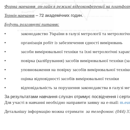
Форма навчання
он-лайн в режимі відеоконференції на платфор
– 72 академічних годин.
Термін навчання
Будуть розглянуті питання
:
•
законодавство України в галузі метрології та метрологічн
•
організація робіт із забезпечення єдності вимірювань
•
засоби вимірювальної техніки та їхні метрологічні хара
•
повірка (калібрування) засобів вимірювальної техніки (
•
уповноваження на повірку засобів вимірювальної технік
•
оцінка відповідності засобів вимірювальної техніки
•
відповідальність за порушення законодавства в галузі ме
За результатами навчання слухач отримує посвідчення і серти
Для участі в навчанні необхідно направити заявку на
e
-
mail
:
m
.
eu
Д
етальнішу інформацію можна отримати
за телефоном: (044) 33