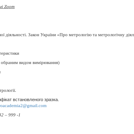
мі Zoom
ої діяльності.
Закон України «Про метрологію та метрологічну діял
ктеристики
за обраним видом вимірювання)
и
трології.
фікат встановленого зразка.
roacademia
2@
gmail
.
com
2 – 999 -1