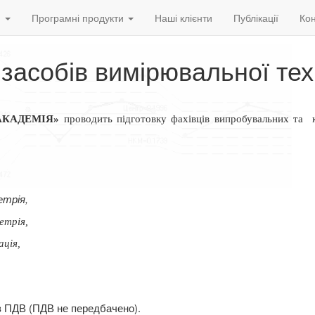
и
Програмні продукти
Наші клієнти
Публікації
Кон
 засобів вимірювальної тех
АКАДЕМІЯ»
проводить підготовку фахівців випробувальних та
трія,
етрія,
ація,
ез ПДВ (ПДВ не передбачено).