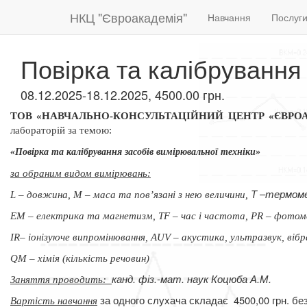
НКЦ "Євроакадемія"
Навчання
Послуг
Повірка та калібрування
08.12.2025-18.12.2025, 4500.00 грн.
ТОВ «НАВЧАЛЬНО-КОНСУЛЬТАЦІЙНИЙ ЦЕНТР «ЄВРО
лабораторій за темою:
«Повірка та калібрування засобів вимірювальної техніки»
за обраним видом вимірювань:
Т –термоме
L – довжина,
М – маса та пов’язані з нею величини,
ЕМ – електрика та
магнетизм, ТF – час і частота, РR – фотом
ІR– іонізуюче
випромінювання, АUV – акустика, ультразвук, вібр
QМ – хімія (кількість
речовин)
канд. фіз.-мат. наук
Коцюба А.М.
Заняття проводить:
за одного слухача складає
4500,00 грн. б
Вартість навчання