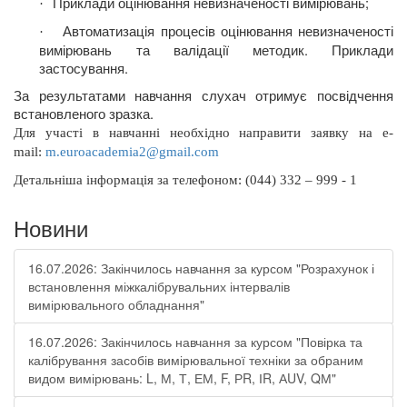
Приклади оцінювання невизначеності вимірювань;
·
Автоматизація процесів оцінювання невизначеності
·
вимірювань та валідації методик. Приклади
застосування.
За результатами навчання слухач отримує посвідчення
встановленого зразка.
Для участі в навчанні необхідно направити заявку на
e
-
mail
:
m
.
euroacademia
2@
gmail
.
com
Д
етальніша інформація
за телефоном: (044) 332 – 999 - 1
Новини
16.07.2026: Закінчилось навчання за курсом "Розрахунок і
встановлення міжкалібрувальних інтервалів
вимірювального обладнання"
16.07.2026: Закінчилось навчання за курсом "Повірка та
калібрування засобів вимірювальної техніки за обраним
видом вимірювань: L, М, Т, ЕМ, F, РR, ІR, АUV, QМ"