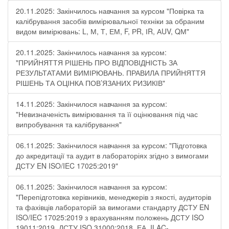
20.11.2025: Закінчилось навчання за курсом "Повірка та
калібрування засобів вимірювальної техніки за обраним
видом вимірювань: L, М, Т, ЕМ, F, РR, ІR, АUV, QМ"
20.11.2025: Закінчилось навчання за курсом:
"ПРИЙНЯТТЯ РІШЕНЬ ПРО ВІДПОВІДНІСТЬ ЗА
РЕЗУЛЬТАТАМИ ВИМІРЮВАНЬ. ПРАВИЛА ПРИЙНЯТТЯ
РІШЕНЬ ТА ОЦІНКА ПОВ’ЯЗАНИХ РИЗИКІВ"
14.11.2025: Закінчилося навчання за курсом:
"Невизначеність вимірювання та її оцінювання під час
випробування та калібрування"
06.11.2025: Закінчилося навчання за курсом: "Підготовка
до акредитації та аудит в лабораторіях згідно з вимогами
ДСТУ EN ISO/IEC 17025:2019"
06.11.2025: Закінчилося навчання за курсом:
"Перепідготовка керівників, менеджерів з якості, аудиторів
та фахівців лабораторій за вимогами стандарту ДСТУ EN
ISO/IEC 17025:2019 з врахуванням положень ДСТУ ISO
19011:2019, ДСТУ ISO 31000:2018, ЕА, ILAC-