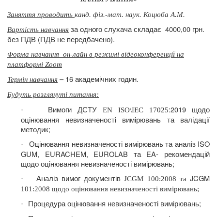
Заняття проводить
канд. фіз.-мат. наук. Коцюба А.М.
за одного слухача складає
4000,00 грн.
Вартість навчання
без ПДВ (ПДВ не передбачено).
Форма навчання
он-лайн в режимі відеоконференції на
платформі Zoom
– 16 академічних годин.
Термін навчання
Будуть розглянуті питання
:
Вимоги ДСТУ
:
2019 щодо
·
EN
ISO\IEC 17025
оцінювання невизначеності вимірювань та валідації
методик;
Оцінювання невизначеності вимірювань та аналіз ISO
·
GUM, EURACHEM, EUROLAB та EA- рекомендацій
щодо оцінювання невизначеності вимірювань;
Аналіз вимог документів
JCGM
·
JCGM
100:2008 та
101:2008 щодо оцінювання невизначеності вимірювань;
Процедура оцінювання невизначеності вимірювань;
·