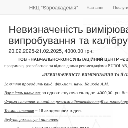
НКЦ "Євроакадемія"
Навчання
Послуг
Невизначеність вимірюва
випробування та калібр
20.02.2025-21.02.2025, 4000.00 грн.
ТОВ «НАВЧАЛЬНО-КОНСУЛЬТАЦІЙНИЙ ЦЕНТР «Є
програмою,
розробленою за відповідними рекомендаціями EUROLA
«НЕВИЗНАЧЕНІСТЬ ВИМІРЮВАННЯ ТА ЇЇ
Заняття проводить
канд. фіз.-мат. наук. Коцюба А.М.
за одного слухача складає
4000,00 грн. б
Вартість навчання
Форма навчання
он-лайн в режимі відеоконференції на платфор
– 16 академічних годин.
Термін навчання
Будуть розглянуті питання
: