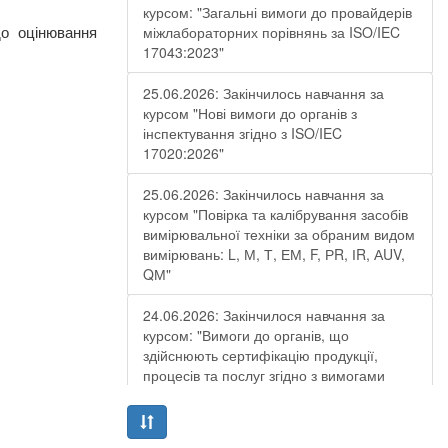
курсом: "Загальні вимоги до провайдерів
о оцінювання
міжлабораторних порівнянь за ISO/IEC
17043:2023"
25.06.2026: Закінчилось навчання за
курсом "Нові вимоги до органів з
інспектування згідно з ISO/IEC
17020:2026"
25.06.2026: Закінчилось навчання за
курсом "Повірка та калібрування засобів
вимірювальної техніки за обраним видом
вимірювань: L, М, Т, ЕМ, F, РR, ІR, АUV,
QМ"
24.06.2026: Закінчилося навчання за
курсом: "Вимоги до органів, що
здійснюють сертифікацію продукції,
процесів та послуг згідно з вимогами
ДСТУ EN ISO/IEC 17065:2019"
19.06.2026: Закінчилося навчання за