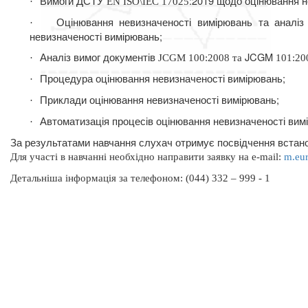
Вимоги ДСТУ
:
2019 щодо оцінювання не
·
EN
ISO\IEC 17025
Оцінювання невизначеності вимірювань та ана
·
невизначеності вимірювань;
Аналіз вимог документів
JCGM
·
JCGM
100:2008 та
101:20
Процедура оцінювання невизначеності вимірювань;
·
Приклади оцінювання невизначеності вимірювань;
·
Автоматизація процесів оцінювання невизначеності вимі
·
За результатами навчання слухач отримує посвідчення встано
Для участі в навчанні необхідно направити заявку на
e
-
mail
:
m
.
eu
Д
етальніша інформація
за телефоном: (044) 332 – 999 - 1