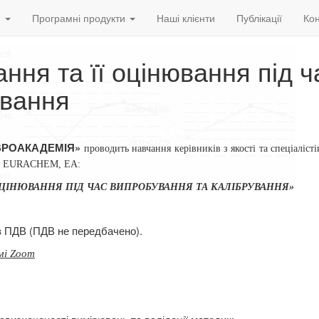
и
Програмні продукти
Наші клієнти
Публікації
Кон
ння та її оцінювання під ч
ування
ВРОАКАДЕМІЯ»
проводить
навчання керівників з якості та спеціалісті
B, EURАCHEM, ЕА:
 ОЦІНЮВАННЯ
ПІД ЧАС
ВИПРОБУВАННЯ ТА КАЛІБРУВАННЯ»
ез ПДВ (ПДВ не передбачено).
мі Zoom