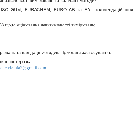
визначеності вимірювань та валідації методик;
ліз ISO GUM, EURACHEM, EUROLAB та EA- рекомендацій щод
08 щодо оцінювання невизначеності вимірювань;
рювань та валідації методик. Приклади застосування.
вленого зразка.
roacademia
2@
gmail
.
com