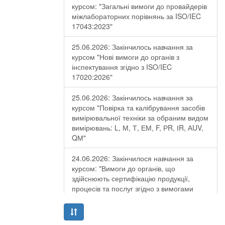
курсом: "Загальні вимоги до провайдерів
міжлабораторних порівнянь за ISO/IEC
17043:2023"
25.06.2026: Закінчилось навчання за
курсом "Нові вимоги до органів з
інспектування згідно з ISO/IEC
17020:2026"
25.06.2026: Закінчилось навчання за
курсом "Повірка та калібрування засобів
вимірювальної техніки за обраним видом
вимірювань: L, М, Т, ЕМ, F, РR, ІR, АUV,
QМ"
24.06.2026: Закінчилося навчання за
курсом: "Вимоги до органів, що
здійснюють сертифікацію продукції,
процесів та послуг згідно з вимогами
ДСТУ EN ISO/IEC 17065:2019"
19.06.2026: Закінчилося навчання за