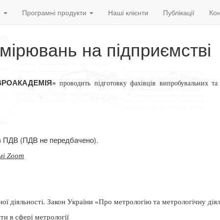
и
Програмні продукти
Наші клієнти
Публікації
Кон
мірювань на підприємстві
ВРОАКАДЕМІЯ»
проводить підготовку
фахівців випробувальних т
ез ПДВ (ПДВ не передбачено).
мі Zoom
ної діяльності. Закон України «Про метрологію та метрологічну дія
ти в сфері метрології