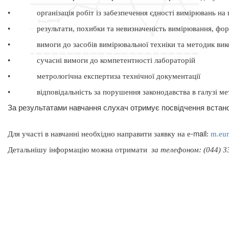
•
організація робіт із забезпечення єдності вимірювань на
•
результати, похибки та невизначеність вимірювання, фо
•
вимоги до засобів вимірювальної техніки та методик ви
•
сучасні вимоги до компетентності лабораторій
•
метрологічна експертиза технічної документації
•
відповідальність за порушення законодавства в галузі ме
За результатами навчання слухач отримує посвідчення встано
-
mail
Для участі в навчанні необхідно направити заявку на
e
:
m
.
eu
Д
етальнішу інформацію можна отримати
за телефоном: (044) 33