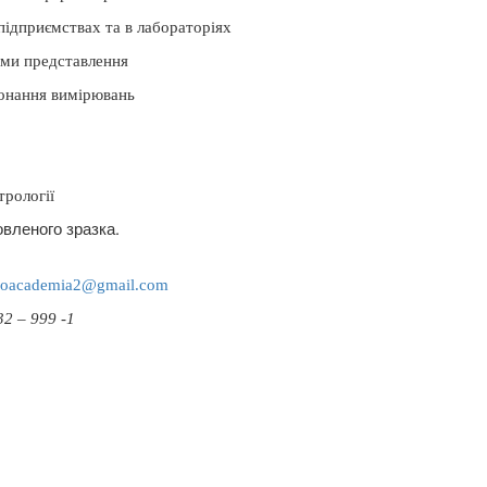
 підприємствах та в лабораторіях
рми представлення
конання вимірювань
трології
вленого зразка.
roacademia
2@
gmail
.
com
2 – 999 -1