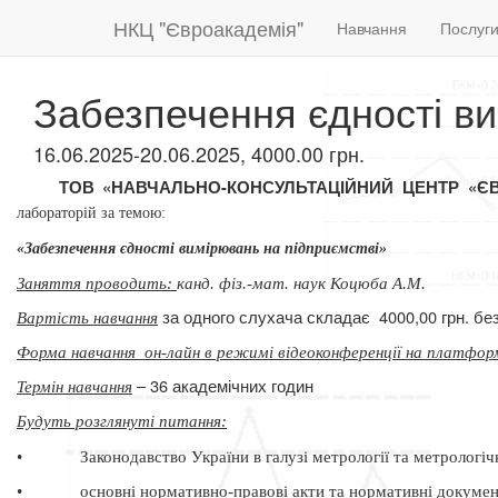
НКЦ "Євроакадемія"
Навчання
Послуг
Забезпечення єдності ви
16.06.2025-20.06.2025, 4000.00 грн.
ТОВ «НАВЧАЛЬНО-КОНСУЛЬТАЦІЙНИЙ ЦЕНТР «Є
лабораторій за темою:
«Забезпечення єдності вимірювань на підприємстві»
Заняття проводить:
канд. фіз.-мат. наук Коцюба А.М.
за одного слухача складає
4000,00 грн. б
Вартість навчання
Форма навчання
он-лайн в режимі відеоконференції на платфор
– 36 академічних годин
Термін навчання
Будуть розглянуті питання
:
•
Законодавство України в галузі метрології та метрологіч
•
основні нормативно-правові акти та нормативні докумен