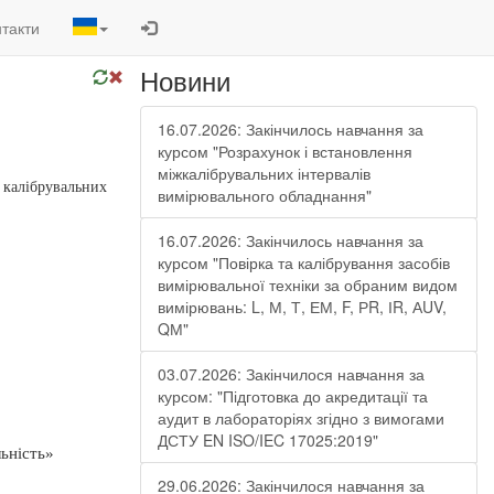
такти
Новини
16.07.2026: Закінчилось навчання за
курсом "Розрахунок і встановлення
міжкалібрувальних інтервалів
а
калібрувальних
вимірювального обладнання"
16.07.2026: Закінчилось навчання за
курсом "Повірка та калібрування засобів
вимірювальної техніки за обраним видом
вимірювань: L, М, Т, ЕМ, F, РR, ІR, АUV,
QМ"
03.07.2026: Закінчилося навчання за
курсом: "Підготовка до акредитації та
аудит в лабораторіях згідно з вимогами
ДСТУ EN ISO/IEC 17025:2019"
льність»
29.06.2026: Закінчилося навчання за