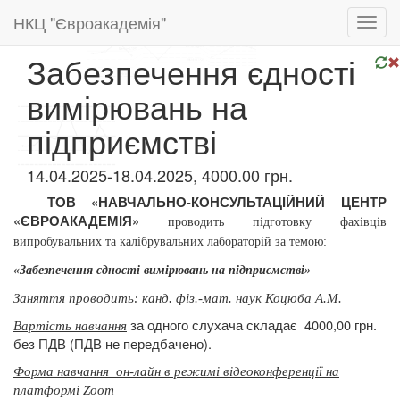
НКЦ "Євроакадемія"
Toggl
navig
Забезпечення єдності
вимірювань на
підприємстві
14.04.2025-18.04.2025, 4000.00 грн.
ТОВ «НАВЧАЛЬНО-КОНСУЛЬТАЦІЙНИЙ ЦЕНТР
«ЄВРОАКАДЕМІЯ»
проводить підготовку
фахівців
випробувальних та
калібрувальних лабораторій за темою:
«Забезпечення єдності вимірювань на підприємстві»
Заняття проводить:
канд. фіз.-мат. наук Коцюба А.М.
за одного слухача складає
4000,00 грн.
Вартість навчання
без ПДВ (ПДВ не передбачено).
Форма навчання
он-лайн в режимі відеоконференції на
платформі Zoom