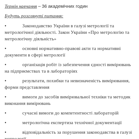
– 36 академічних годин
Термін навчання
Будуть розглянуті питання
:
•
Законодавство України в галузі метрології та
метрологічної діяльності. Закон України «Про метрологію та
метрологічну діяльність»
•
основні нормативно-правові акти та нормативні
документи в сфері метрології
•
організація робіт із забезпечення єдності вимірювань
на підприємствах та в лабораторіях
•
результати, похибки та невизначеність вимірювання,
форми представлення
•
вимоги до засобів вимірювальної техніки та методик
виконання вимірювань
•
сучасні вимоги до компетентності лабораторій
•
метрологічна експертиза технічної документації
•
відповідальність за порушення законодавства в галузі
метрології