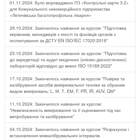
01.11.2024: Було впроваджено ПЗ «Контрольні карти 3.2»
для Комунального некомерційного підприємства
«Летичівська багатопрофільна лікарня»
29.10.2024: Закінчилось навчання за курсом: "Підготовка
керівників, менеджерів з якості та фахівців органів з
інспектування за ДСТУ EN ISO/IEC 17020:2019"
23.10.2024: Закінчилося навчання за курсом: "Підготовка
до акредитації та аудит медичних (клініко-діагностичних)
лабораторій відповідно до вимог ISO 15189:2022"
17.10.2024: Закінчилось навчання за курсом "Повірка та
калібрування засобів вимірювальної техніки за обраним
видом вимірювань: L, М, Т, ЕМ, F, РR, ІR, АUV, QМ"
11.10.2024: Закінчилося навчання за курсом:
"Невизначеність вимірювання та її оцінювання під час
випробування та калібрування"
04.10.2024: Закінчилось навчання за курсом "Розрахунок і
встановлення міжкалібрувальних інтервалів