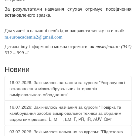
За результатами навчання слухач отримує посвідчення
встановленого зразка.
-
mail
Для участі в навчанні необхідно направити заявку на
e
:
m
.
euroacademia
2@
gmail
.
com
Д
етальнішу інформацію можна отримати
за телефоном: (044)
332 – 999 -1
Новини
16.07.2026: Закінчилось навчання за курсом "Розрахунок і
встановлення міжкалібрувальних інтервалів
вимірювального обладнання"
16.07.2026: Закінчилось навчання за курсом "Повірка та
калібрування засобів вимірювальної техніки за обраним
видом вимірювань: L, М, Т, ЕМ, F, РR, ІR, АUV, QМ"
03.07.2026: Закінчилося навчання за курсом: "Підготовка