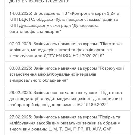
ДСТУ EN ISO/IEC 17025:2019"
14.03.2025: Впроваджено ПЗ "«Контрольні карти 3.2» в
КНП БЦРЛ Слобідсько -Кульчіївецької сільської ради та
КНП Дунаєвецької міської ради "Дунаєвецька
багатопрофільна лікарня"
07.03.2025: Закінчилось навчання за курсом: "Підготовка
керівників, менеджерів з якості та фахівців органів з
інспектування за ДСТУ EN ISO/IEC 17020:2019"
03.03.2025: Закінчилось навчання за курсом "Розрахунок і
встановлення міжкалібрувальних інтервалів
вимірювального обладнання"
28.02.2025: Закінчилося навчання за курсом: "Підготовка
до акредитації та аудит медичних (клініко-діагностичних)
лабораторій відповідно до вимог ISO 15189:2022"
27.02.2025: Закінчилось навчання за курсом "Повірка та
калібрування засобів вимірювальної техніки за обраним
видом вимірювань: L, М, Т, ЕМ, F, РR, ІR, АUV, QМ"