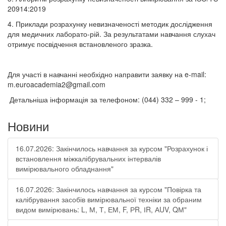
20914:2019
4. Приклади розрахунку невизначеності методик дослідження
для медичних лаборато-рій. За результатами навчання слухач
отримує посвідчення встановленого зразка.
Для участі в навчанні необхідно направити заявку на e-mail:
m.euroacademia2@gmail.com
Детальніша інформація за телефоном: (044) 332 – 999 - 1;
Новини
16.07.2026: Закінчилось навчання за курсом "Розрахунок і
встановлення міжкалібрувальних інтервалів
вимірювального обладнання"
16.07.2026: Закінчилось навчання за курсом "Повірка та
калібрування засобів вимірювальної техніки за обраним
видом вимірювань: L, М, Т, ЕМ, F, РR, ІR, АUV, QМ"