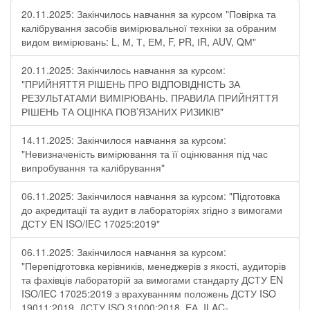
20.11.2025: Закінчилось навчання за курсом "Повірка та
калібрування засобів вимірювальної техніки за обраним
видом вимірювань: L, М, Т, ЕМ, F, РR, ІR, АUV, QМ"
20.11.2025: Закінчилось навчання за курсом:
"ПРИЙНЯТТЯ РІШЕНЬ ПРО ВІДПОВІДНІСТЬ ЗА
РЕЗУЛЬТАТАМИ ВИМІРЮВАНЬ. ПРАВИЛА ПРИЙНЯТТЯ
РІШЕНЬ ТА ОЦІНКА ПОВ’ЯЗАНИХ РИЗИКІВ"
14.11.2025: Закінчилося навчання за курсом:
"Невизначеність вимірювання та її оцінювання під час
випробування та калібрування"
06.11.2025: Закінчилося навчання за курсом: "Підготовка
до акредитації та аудит в лабораторіях згідно з вимогами
ДСТУ EN ISO/IEC 17025:2019"
06.11.2025: Закінчилося навчання за курсом:
"Перепідготовка керівників, менеджерів з якості, аудиторів
та фахівців лабораторій за вимогами стандарту ДСТУ EN
ISO/IEC 17025:2019 з врахуванням положень ДСТУ ISO
19011:2019, ДСТУ ISO 31000:2018, ЕА, ILAC-