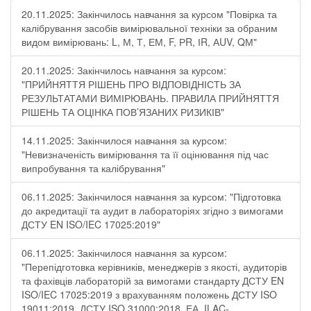
20.11.2025: Закінчилось навчання за курсом "Повірка та
калібрування засобів вимірювальної техніки за обраним
видом вимірювань: L, М, Т, ЕМ, F, РR, ІR, АUV, QМ"
20.11.2025: Закінчилось навчання за курсом:
"ПРИЙНЯТТЯ РІШЕНЬ ПРО ВІДПОВІДНІСТЬ ЗА
РЕЗУЛЬТАТАМИ ВИМІРЮВАНЬ. ПРАВИЛА ПРИЙНЯТТЯ
РІШЕНЬ ТА ОЦІНКА ПОВ’ЯЗАНИХ РИЗИКІВ"
14.11.2025: Закінчилося навчання за курсом:
"Невизначеність вимірювання та її оцінювання під час
випробування та калібрування"
06.11.2025: Закінчилося навчання за курсом: "Підготовка
до акредитації та аудит в лабораторіях згідно з вимогами
ДСТУ EN ISO/IEC 17025:2019"
06.11.2025: Закінчилося навчання за курсом:
"Перепідготовка керівників, менеджерів з якості, аудиторів
та фахівців лабораторій за вимогами стандарту ДСТУ EN
ISO/IEC 17025:2019 з врахуванням положень ДСТУ ISO
19011:2019, ДСТУ ISO 31000:2018, ЕА, ILAC-