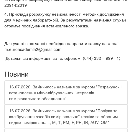
20914:2019
4. Приклади розрахунку невизначеності методик дослідження
для медичних лаборато-рій. За результатами навчання слухач
отримує посвідчення встановленого зразка.
Для участі в навчанні необхідно направити заявку на e-mail:
m.euroacademia2@gmail.com
Детальніша інформація за телефоном: (044) 332 – 999 - 1;
Новини
16.07.2026: Закінчилось навчання за курсом "Розрахунок і
встановлення міжкалібрувальних інтервалів
вимірювального обладнання"
16.07.2026: Закінчилось навчання за курсом "Повірка та
калібрування засобів вимірювальної техніки за обраним
видом вимірювань: L, М, Т, ЕМ, F, РR, ІR, АUV, QМ"