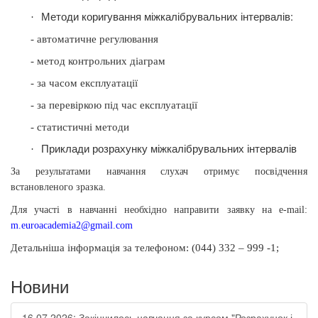
Методи коригування міжкалібрувальних інтервалів:
·
- автоматичне регулювання
- метод контрольних діаграм
- за часом експлуатації
- за перевіркою під час експлуатації
- статистичні методи
Приклади розрахунку міжкалібрувальних інтервалів
·
За результатами навчання слухач отримує посвідчення
встановленого зразка.
Для участі в навчанні необхідно направити заявку на
e-mail:
m.euroacademia2@gmail.com
етальніша інформація
за телефоном: (044) 332 – 999 -1;
Д
Новини
16.07.2026: Закінчилось навчання за курсом "Розрахунок і