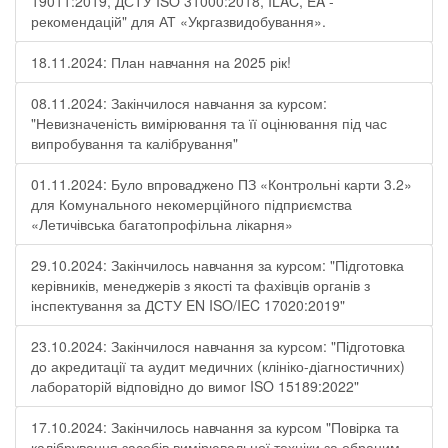
19011:2019, ДСТУ ISO 31000:2018, ILAC, EA -
рекомендацій" для АТ «Укргазвидобування».
18.11.2024: План навчання на 2025 рік!
08.11.2024: Закінчилося навчання за курсом:
"Невизначеність вимірювання та її оцінювання під час
випробування та калібрування"
01.11.2024: Було впроваджено ПЗ «Контрольні карти 3.2»
для Комунального некомерційного підприємства
«Летичівська багатопрофільна лікарня»
29.10.2024: Закінчилось навчання за курсом: "Підготовка
керівників, менеджерів з якості та фахівців органів з
інспектування за ДСТУ EN ISO/IEC 17020:2019"
23.10.2024: Закінчилося навчання за курсом: "Підготовка
до акредитації та аудит медичних (клініко-діагностичних)
лабораторій відповідно до вимог ISO 15189:2022"
17.10.2024: Закінчилось навчання за курсом "Повірка та
калібрування засобів вимірювальної техніки за обраним