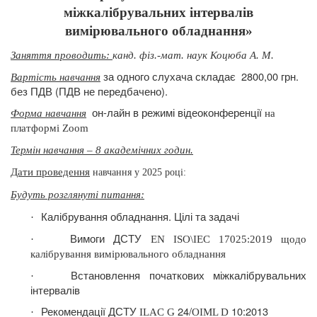
міжкалібрувальних інтервалів
вимірювального
обладнання»
Заняття проводить:
канд. фіз.-мат. наук Коцюба А. М.
за одного слухача складає
2800,00 грн.
Вартість навчання
без ПДВ (ПДВ не передбачено).
он-лайн в режимі відеоконференції
Форма навчання
на
платформі Zoom
Термін навчання – 8 академічних годин.
Дати проведення
навчання у 2025 році:
Будуть розглянуті питання
:
Калібрування обладнання. Цілі та задачі
·
Вимоги ДСТУ
·
EN
ISO\IEC 17025:2019 щодо
калібрування вимірювального обладнання
Встановлення початкових міжкалібрувальних
·
інтервалів
Рекомендації ДСТУ
24/
10:2013
·
ILAC
G
OIML
D