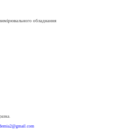
вимірювального обладнання
в
разка.
ademia2@gmail.com