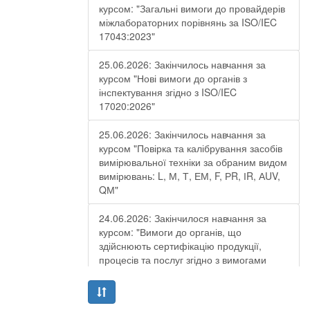
курсом: "Загальні вимоги до провайдерів
міжлабораторних порівнянь за ISO/IEC
17043:2023"
25.06.2026: Закінчилось навчання за
курсом "Нові вимоги до органів з
інспектування згідно з ISO/IEC
17020:2026"
25.06.2026: Закінчилось навчання за
курсом "Повірка та калібрування засобів
вимірювальної техніки за обраним видом
вимірювань: L, М, Т, ЕМ, F, РR, ІR, АUV,
QМ"
24.06.2026: Закінчилося навчання за
курсом: "Вимоги до органів, що
здійснюють сертифікацію продукції,
процесів та послуг згідно з вимогами
ДСТУ EN ISO/IEC 17065:2019"
19.06.2026: Закінчилося навчання за