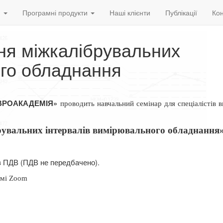
и
Програмні продукти
Наші клієнти
Публікації
Кон
ня міжкалібрувальних
ого обладнання
ВРОАКАДЕМІЯ»
проводить навчальний семінар для спеціалістів 
рувальних інтервалів вимірювального
обладнання
ез ПДВ (ПДВ не передбачено).
рмі Zoom