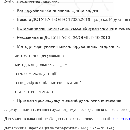
Будуть розглянуті питання
:
Калібрування обладнання. Цілі та задачі
·
Вимоги ДСТУ
·
EN
ISO\IEC 17025:2019 щодо калібрування 
Встановлення початкових міжкалібрувальних інтервалі
·
Рекомендації ДСТУ
24/
10:2013
·
ILAC
G
OIML
D
Методи коригування міжкалібрувальних інтервалів:
·
- автоматичне регулювання
- метод контрольних діаграм
- за часом експлуатації
- за перевіркою під час експлуатації
- статистичні методи
Приклади розрахунку міжкалібрувальних інтервалів
·
За результатами навчання слухач отримує посвідчення встановленого з
Для участі в навчанні необхідно направити заявку на
e-mail:
m.euroac
етальніша інформація
за телефоном: (044) 332 – 999 -1;
Д