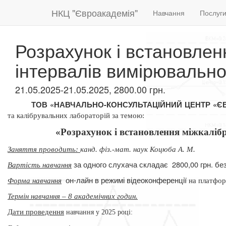
НКЦ "Євроакадемія"
Навчання
Послуг
Розрахунок і встановлен
інтервалів вимірювальн
21.05.2025-21.05.2025, 2800.00 грн.
ТОВ «НАВЧАЛЬНО-КОНСУЛЬТАЦІЙНИЙ ЦЕНТР «Є
та калібрувальних лабораторій за темою:
«Розрахунок і встановлення міжкаліб
Заняття проводить:
канд. фіз.-мат. наук Коцюба А. М.
за одного слухача складає
2800,00 грн. б
Вартість навчання
он-лайн в режимі відеоконференції
Форма навчання
на платфо
Термін навчання – 8 академічних годин.
Дати проведення
навчання у 2025 році: