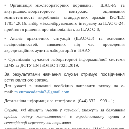
•
Організація міжлабораторних порівнянь,
ILAC-Р9 та
внутрішньолабораторного контролю, оцінювання
компетентності виробників стандартних зразків ISO/IEC
17034:2016, вибір міжкалібрувального інтервалу за ILAC G-24,
прийняття рішення про відповідність за ILAC G-8;
•
Аналіз практичних ситуацій (ILAC-G3) та основних
невідповідностей, виявлених під час проведення
акредитаційних аудитів лабораторій в
НААУ;
•
Організація сучасної лабораторної інформаційної системи
LIMS за ДСТУ EN ISO/IEC 17025:2019.
За результатами навчання слухач отримує посвідчення
встановленого зразка.
Для участі в навчанні необхідно направити заявку на
e
-
mail
:
m
.
euroacademia
2@
gmail
.
com
Д
етальніша інформація
за телефоном: (044) 332 – 999 - 1;
Слухачі, які візьмуть участь у навчанні, зможуть за бажанням
пройти оцінку компетентності в акредитованому органі з
сертифікації персоналу та отримати