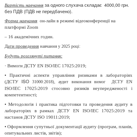
за одного слухача складає
4000,00 грн.
Вартість навчання
без ПДВ (ПДВ не передбачено).
Форма навчання
он-лайн в режимі відеоконференції на
платформі Zoom
– 16 академічних годин.
Дати проведення
навчання у 2025 році:
Будуть розглянуті питання:
·
Вимоги ДСТУ EN ISO/IEC 17025:2019;
•
Практичні аспекти управління ризиками в лабораторіях
ISO
(ДСТУ
EN
31000:2018), аудит виконання вимог
ДСТУ
ISO
/
IEC
17025:2019 стосовно ризиків неупередженості і
компетентності;
•
Методологія і практика підготовки та проведення аудиту в
лабораторіях в рамках ДСТУ EN ISO/IEC 17025:2019 та
настанов ДСТУ ISO 19011:2019;
•
Оформлення супутньої документації аудиту (програм, планів,
опитувальних листів, звітів);