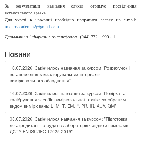
За результатами навчання слухач отримує посвідчення
встановленого зразка.
Для участі в навчанні необхідно направити заявку на
e
-
mail
:
m
.
euroacademia
2@
gmail
.
com
Д
етальніша інформація
за телефоном: (044) 332 – 999 - 1;
Новини
16.07.2026: Закінчилось навчання за курсом "Розрахунок і
встановлення міжкалібрувальних інтервалів
вимірювального обладнання"
16.07.2026: Закінчилось навчання за курсом "Повірка та
калібрування засобів вимірювальної техніки за обраним
видом вимірювань: L, М, Т, ЕМ, F, РR, ІR, АUV, QМ"
03.07.2026: Закінчилося навчання за курсом: "Підготовка
до акредитації та аудит в лабораторіях згідно з вимогами
ДСТУ EN ISO/IEC 17025:2019"