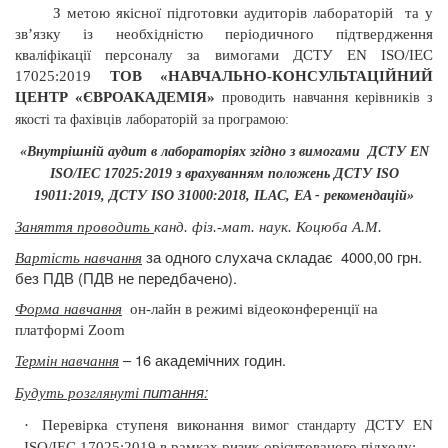
З метою якісної підготовки аудиторів лабораторій
та у
зв’язку із необхідністю періодичного
підтвердження
кваліфікації персоналу за вимогами ДСТУ
EN
ISO/IEC
17025:2019
ТОВ «НАВЧАЛЬНО-КОНСУЛЬТАЦІЙНИЙ
ЦЕНТР «ЄВРОАКАДЕМІЯ»
проводить
навчання керівників з
якості та фахівців лабораторій за програмою:
«Внутрішній аудит в лабораторіях згідно з вимогами
ДСТУ EN
ISO/IEC 17025:2019 з врахуванням положень ДСТУ ISO
19011:2019,
ДСТУ ISO 31000:2018, ILAC, EA -
рекомендацій»
Заняття проводить
канд. фіз.-мат. наук. Коцюба А.М.
за одного слухача складає
4000,00 грн.
Вартість навчання
без ПДВ (ПДВ не передбачено).
Форма навчання
он-лайн в режимі відеоконференції на
платформі Zoom
– 16 академічних годин.
Термін навчання
питання:
Будуть розглянуті
·
Перевірка
ступеня виконання
ДСТУ EN
вимог стандарту
ISO/IEC 17025:2019 в рамках ризик-орієнтованого підходу
;