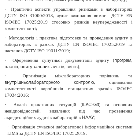
·
Практичні аспекти управління ризиками в лабораторіях
ДСТУ ISO 31000:2018, аудит виконання вимог
ДСТУ EN
ISO/IEC 17025:2019 стосовно ризиків неупередженості і
компетентності;
·
Методологія і практика підготовки та проведення аудиту в
лабораторіях в рамках
ДСТУ EN ISO/IEC 17025:2019 та
настанов ДСТУ
ISO
19011:2019
;
(програм,
·
Оформлення супутньої документації аудиту
планів, опитувальних листів, звітів)
;
·
Організація
міжлабораторних порівнянь та
внутрішньолабораторного контролю
, оцінювання
компетентності виробників стандартних зразків ISO/IEC
17034:2016
;
(ILAC-G3)
·
Аналіз практичних ситуацій
та основних
невідповідностей, виявлених під час проведення
НААУ
;
акредитаційних аудитів
лабораторій в
·
Організація сучасної лабораторної інформаційної системи
LIMS
за ДСТУ EN ISO/IEC 17025:2019.