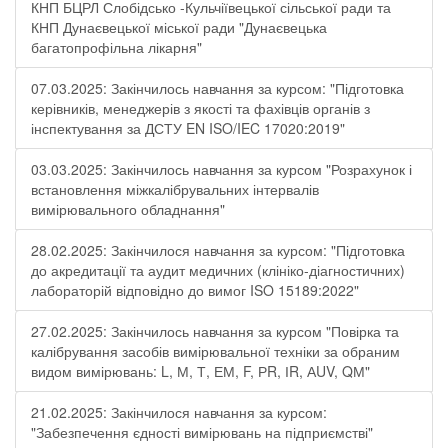
КНП БЦРЛ Слобідсько -Кульчіївецької сільської ради та
КНП Дунаєвецької міської ради "Дунаєвецька
багатопрофільна лікарня"
07.03.2025: Закінчилось навчання за курсом: "Підготовка
керівників, менеджерів з якості та фахівців органів з
інспектування за ДСТУ EN ISO/IEC 17020:2019"
03.03.2025: Закінчилось навчання за курсом "Розрахунок і
встановлення міжкалібрувальних інтервалів
вимірювального обладнання"
28.02.2025: Закінчилося навчання за курсом: "Підготовка
до акредитації та аудит медичних (клініко-діагностичних)
лабораторій відповідно до вимог ISO 15189:2022"
27.02.2025: Закінчилось навчання за курсом "Повірка та
калібрування засобів вимірювальної техніки за обраним
видом вимірювань: L, М, Т, ЕМ, F, РR, ІR, АUV, QМ"
21.02.2025: Закінчилося навчання за курсом:
"Забезпечення єдності вимірювань на підприємстві"