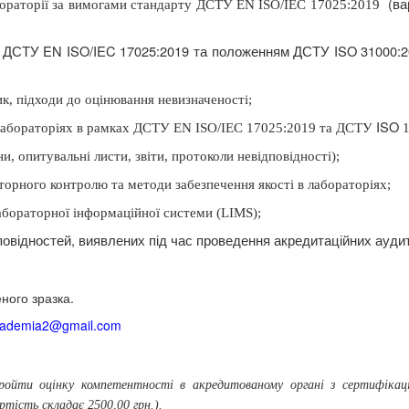
(
ва
абораторії за вимогами стандарту ДСТУ EN ISO/IEC 17025:2019
ми ДСТУ EN ISO/IEC 17025:2019 та положенням ДСТУ ISO 31000:2
ик, підходи до оцінювання невизначеності;
ISO
в лабораторіях в рамках ДСТУ EN ISO/IEC 17025:2019 та ДСТУ
1
, опитувальні листи, звіти, протоколи невідповідності);
орного контролю та методи забезпечення якості в лабораторіях;
бораторної інформаційної системи (
LIMS
);
повідностей, виявлених під час проведення акредитаційних аудит
ного зразка.
cademia
2@
gmail
.
com
ройти оцінку компетентності в акредитованому органі з сертифікаці
тість складає 2500,00 грн.).