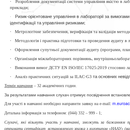
·
Розроблення документації системи управління якістю в л
приклади
;
Ризик-орієнтоване управління в лабораторії за вимога
·
ідентифікації та управління ризиками;
·
Метрологічне забезпечення, верифікація та валідація метод
·
Методологія і практика підготовки та проведення аудиту 
·
Оформлення супутньої документації аудиту (програми, плани
·
Організація міжлабораторних порівнянь, внутрішньолаборат
·
Виконання вимог ДСТУ EN ISO/IEC 17025:2019 стосовно ла
-
та основних невід
·
Аналіз практичних ситуацій за
ILAC
G
3
Термін навчання
– 32 академічних годин.
За результатами навчання слухач отримує посвідчення встановле
:
m
.
euroa
Для участі в навчанні необхідно направити заявку на
e
-
mail
Д
етальна інформація
за телефоном:
(044) 332 – 999 - 1;
Слухачі, які візьмуть участь у навчанні, зможуть за бажанням п
отримати сертифікат
встановленого зразка з логотипом «НААУ» (вар