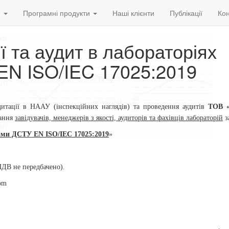
и
Програмні продукти
Наші клієнти
Публікації
Кон
ї та аудит в лабораторіях
 EN ISO/IEC 17025:2019
едитації в НААУ (інспекційних наглядів) та проведення аудитів
ТОВ 
чання
завідувачів, менеджерів з якості, аудиторів та фахівців лабораторій
з
ми ДСТУ EN ISO/IEC 17025:2019
»
ПДВ не передбачено).
om