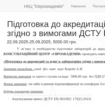
НКЦ "Євроакадемія"
Навчання
Послуг
Підготовка до акредитаці
згідно з вимогами ДСТУ
22.09.2025-25.09.2025, 5000.00 грн.
У зв’язку із необхідністю підготовки лабораторій до акр
КОНСУЛЬТАЦІЙНИЙ ЦЕНТР «ЄВРОАКАДЕМІЯ»
проводить нав
«Підготовка до акредитації та
аудит в лабораторіях
згідно з
вимога
Заняття проводить:
канд. фіз.-мат. наук Коцюба А.М.
Вартість навчання
за одного слухача складає
5000,00 грн. без ПДВ (
Форма навчання
он-лайн в режимі відеоконференції
на платформі Zo
Будуть розглянуті питання
:
·
Аналізування вимог ДСТУ EN ISO/IEC 17025:2019;