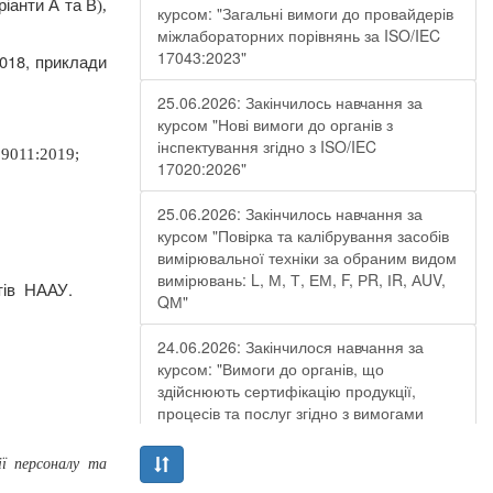
ріанти А та В
),
курсом: "Загальні вимоги до провайдерів
міжлабораторних порівнянь за ISO/IEC
17043:2023"
018, приклади
25.06.2026: Закінчилось навчання за
курсом "Нові вимоги до органів з
інспектування згідно з ISO/IEC
9011
:2019;
17020:2026"
25.06.2026: Закінчилось навчання за
курсом "Повірка та калібрування засобів
вимірювальної техніки за обраним видом
вимірювань: L, М, Т, ЕМ, F, РR, ІR, АUV,
ів
НААУ.
QМ"
24.06.2026: Закінчилося навчання за
курсом: "Вимоги до органів, що
здійснюють сертифікацію продукції,
процесів та послуг згідно з вимогами
ДСТУ EN ISO/IEC 17065:2019"
ї персоналу та
19.06.2026: Закінчилося навчання за