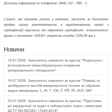
Д
етальна інформація
за телефоном:
(044) 332 – 999 - 1;
Слухачі, які візьмуть участь у навчанні, зможуть за бажанням
пройти оцінку компетентності в акредитованому органі з
сертифікації персоналу та отримати сертифікат
встановленого
зразка з логотипом «НААУ» (вартість складає 2500,00 грн.).
Новини
16.07.2026: Закінчилось навчання за курсом "Розрахунок і
встановлення міжкалібрувальних інтервалів
вимірювального обладнання"
16.07.2026: Закінчилось навчання за курсом "Повірка та
калібрування засобів вимірювальної техніки за обраним
видом вимірювань: L, М, Т, ЕМ, F, РR, ІR, АUV, QМ"
03.07.2026: Закінчилося навчання за курсом: "Підготовка
до акредитації та аудит в лабораторіях згідно з вимогами
ДСТУ EN ISO/IEC 17025:2019"