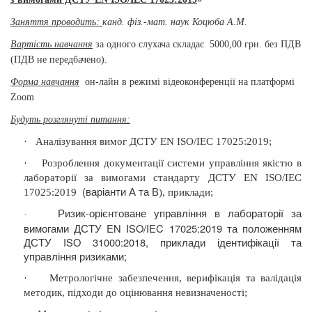
Заняття проводить:
канд. фіз.-мат. наук Коцюба А.М.
Вартість навчання
за одного слухача складає
5000,00 грн. без ПДВ
(ПДВ не передбачено).
Форма навчання
он-лайн в режимі відеоконференції
на платформі
Zoom
Будуть розглянуті питання
:
·
Аналізування вимог ДСТУ EN ISO/IEC 17025:2019;
·
Розроблення документації системи управління якістю в
лабораторії за вимогами стандарту ДСТУ EN ISO/IEC
(
варіанти А та В
17025:2019
), приклади
;
Ризик-орієнтоване управління в лабораторії за
·
вимогами ДСТУ EN ISO/IEC 17025:2019 та положенням
ДСТУ ISO 31000:2018, приклади ідентифікації та
управління ризиками;
·
Метрологічне забезпечення, верифікація та валідація
методик, підходи до оцінювання невизначеності;