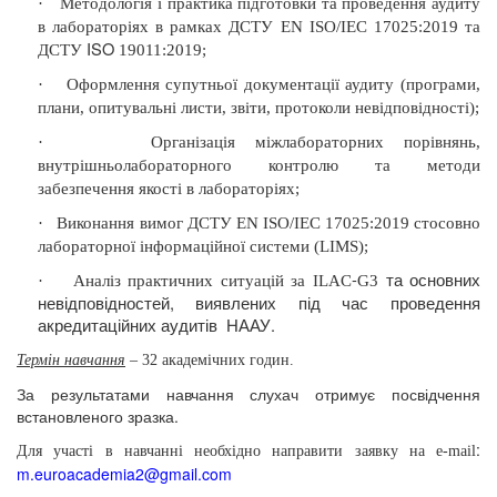
·
Методологія і практика підготовки та проведення аудиту
в лабораторіях в рамках ДСТУ EN ISO/IEC 17025:2019 та
ISO
ДСТУ
19011
:2019;
·
Оформлення супутньої документації аудиту (програми,
плани, опитувальні листи, звіти, протоколи невідповідності);
·
Організація міжлабораторних порівнянь,
внутрішньолабораторного контролю та методи
забезпечення якості в лабораторіях;
·
Виконання вимог ДСТУ EN ISO/IEC 17025:2019 стосовно
лабораторної інформаційної системи (
LIMS
);
-
та основних
·
Аналіз практичних ситуацій за
ILAC
G
3
невідповідностей, виявлених під час проведення
акредитаційних аудитів
НААУ.
Термін навчання
– 32 академічних годин.
За результатами навчання слухач отримує посвідчення
встановленого зразка.
:
Для участі в навчанні необхідно направити заявку на
e
-
mail
m
.
euroacademia
2@
gmail
.
com