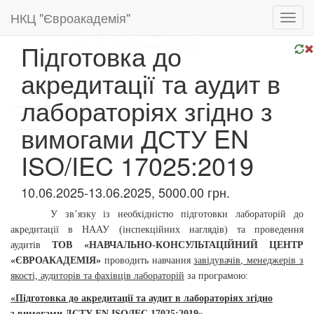
НКЦ "Євроакадемія"
Toggl
navig
Підготовка до
акредитації та аудит в
лабораторіях згідно з
вимогами ДСТУ EN
ISO/IEC 17025:2019
10.06.2025-13.06.2025, 5000.00 грн.
У зв’язку із необхідністю підготовки лабораторій до
акредитації в НААУ (інспекційних наглядів) та проведення
аудитів
ТОВ «НАВЧАЛЬНО-КОНСУЛЬТАЦІЙНИЙ ЦЕНТР
«ЄВРОАКАДЕМІЯ»
проводить навчання
завідувачів, менеджерів з
якості, аудиторів та фахівців лабораторій
за програмою:
«Підготовка до акредитації та
аудит в лабораторіях
згідно
з
вимогами ДСТУ EN ISO/IEC 17025:2019
»