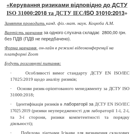
Керування ризиками відповідно до ДСТУ
«
:2018
ISO
31010:2013
»
ISO
31000
та
ДСТУ
IEC
/
Заняття проводить
канд. фіз.-мат. наук. Коцюба А.М.
за одного слухача складає
2800,00 грн.
Вартість навчання
без ПДВ (ПДВ не передбачено).
Форма навчання
он-лайн в режимі відеоконференції на
платформі Zoom
Будуть розглянуті питання
:
·
Особливості вимог стандарту ДСТУ EN ISO/IEC
17025:2019
щодо аналізу ризиків;
·
Основи ризик-орієнтованого менеджменту за ДСТУ ISO
31000:2018;
лабораторії за
·
Ідентифікація ризиків в
ДСТУ EN ISO/IEC
(ризики неупередженості для лабораторії 1-ї, 2-ї,
17025:2019
та 3-ї сторони, ризики компетентності та порядку
діяльності);
·
Побудова діаграми Ісікави для визначення складових