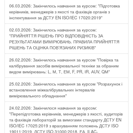
06.03.2026: Закінчилось навчання за курсом: "Підготовка
керівників, менеджерів з якості та фахівців органів з
інспектування за ДСТУ EN ISO/IEC 17020:2019"
02.03.2026: Закінчилось навчання за курсом:
"ПРИЙНЯТТЯ РІШЕНЬ ПРО ВІДПОВІДНІСТЬ ЗА
РЕЗУЛЬТАТАМИ ВИМІРЮВАНЬ. ПРАВИЛА ПРИЙНЯТТЯ
РІШЕНЬ ТА ОЦІНКА ПОВ’ЯЗАНИХ РИЗИКІВ"
26.02.2026: Закінчилось навчання за курсом "Повірка та
калібрування засобів вимірювальної техніки за обраним
видом вимірювань: L, М, Т, ЕМ, F, РR, ІR, АUV, QМ"
25.02.2026: Закінчилось навчання за курсом "Розрахунок і
встановлення міжкалібрувальних інтервалів
вимірювального обладнання"
24.02.2026: Закінчилося навчання за курсом:
"Перепідготовка керівників, менеджерів з якості, аудиторів
та фахівців лабораторій за вимогами стандарту ДСТУ EN
ISO/IEC 17025:2019 з врахуванням положень ДСТУ ISO
19011:2019, ДСТУ ISO 31000:2018, ЕА, ILAC-