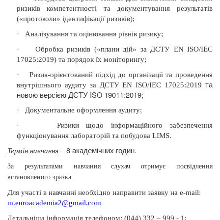
ризиків компетентності та документування результатів
(«протоколи» ідентифікації ризиків);
·
Аналізування та оцінювання рівнів ризику;
·
Обробка ризиків («плани дій» за ДСТУ EN ISO/IEC
17025:2019) та порядок їх моніторингу;
·
Ризик-орієнтований підхід до організації та проведення
та
внутрішнього аудиту за ДСТУ EN ISO/IEC 17025:2019
новою версією ДСТУ ISO 19011:2019;
·
Документальне оформлення аудиту;
·
Ризики щодо інформаційного забезпечення
функціонування лабораторій та побудова
LIMS
.
– 8 академічних годин.
Термін навчання
За результатами навчання слухач отримує посвідчення
встановленого зразка.
Для участі в навчанні необхідно направити заявку на
e-mail:
m.euroacademia2@gmail.com
етальніша інформація
телефоном: (044) 332 – 999 - 1;
Д