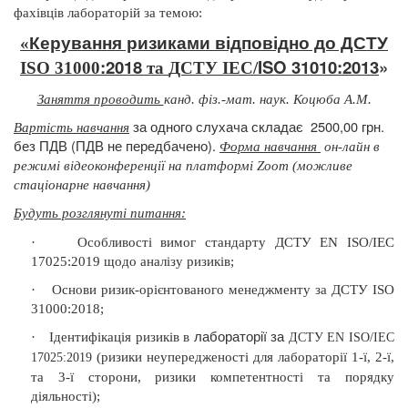
фахівців лабораторій за темою:
Керування ризиками відповідно до ДСТУ
«
:2018
ISO
31010:2013
»
ISO
31000
та
ДСТУ
IEC
/
Заняття проводить
канд. фіз.-мат. наук. Коцюба А.М.
за одного слухача складає
2500,00 грн.
Вартість навчання
без ПДВ (ПДВ не передбачено).
Форма навчання
он-лайн в
режимі відеоконференції на
платформі Zoom (можливе
стаціонарне навчання)
Будуть розглянуті питання
:
·
Особливості вимог стандарту ДСТУ EN ISO/IEC
17025:2019
щодо аналізу ризиків;
·
Основи ризик-орієнтованого менеджменту за ДСТУ ISO
31000:2018;
лабораторії за
·
Ідентифікація ризиків в
ДСТУ EN ISO/IEC
(ризики неупередженості для лабораторії 1-ї, 2-ї,
17025:2019
та 3-ї сторони, ризики компетентності та порядку
діяльності);