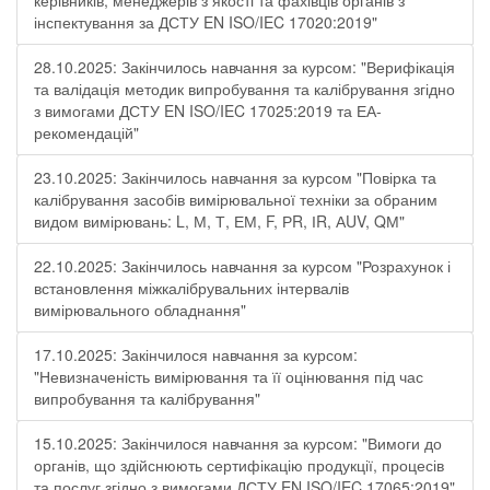
керівників, менеджерів з якості та фахівців органів з
інспектування за ДСТУ EN ISO/IEC 17020:2019"
28.10.2025: Закінчилось навчання за курсом: "Верифікація
та валідація методик випробування та калібрування згідно
з вимогами ДСТУ EN ISO/IEC 17025:2019 та ЕА-
рекомендацій"
23.10.2025: Закінчилось навчання за курсом "Повірка та
калібрування засобів вимірювальної техніки за обраним
видом вимірювань: L, М, Т, ЕМ, F, РR, ІR, АUV, QМ"
22.10.2025: Закінчилось навчання за курсом "Розрахунок і
встановлення міжкалібрувальних інтервалів
вимірювального обладнання"
17.10.2025: Закінчилося навчання за курсом:
"Невизначеність вимірювання та її оцінювання під час
випробування та калібрування"
15.10.2025: Закінчилося навчання за курсом: "Вимоги до
органів, що здійснюють сертифікацію продукції, процесів
та послуг згідно з вимогами ДСТУ EN ISO/IEC 17065:2019"