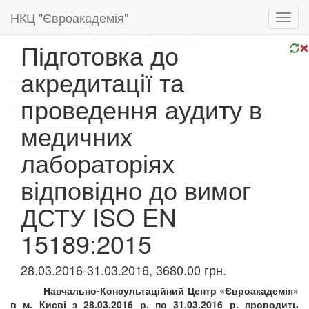
НКЦ "Євроакадемія"
Toggl
navig
Підготовка до
акредитації та
проведення аудиту в
медичних
лабораторіях
відповідно до вимог
ДСТУ ISO EN
15189:2015
28.03.2016-31.03.2016, 3680.00 грн.
Навчально-Консультаційний Центр «Євроакадемія»
в м. Києві з
28.03.201
6
р
. по
31.03.
201
6
р.
проводить