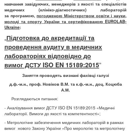
навчання завідуючих, менеджерів з якості та спеціалістів
медичних (клініко-діагностичних) лабораторій
за програмою,
погодженою Міністерством освіти і науки,
молоді та спорту України та сертифікованою
EUROLAB
-
Ukraine
:
„
Підготовка до акредитації та
проведення аудиту в медичних
лабораторіях відповідно до
вимог ДСТУ
ISO
EN
1
5189:2015
”
Заняття проводять визнані фахівці галузі
д.ф.-м.н., проф. Новіков В.М. та к.ф.-м.н., доц. Коцюба
А.М.
Розглядаються питання:
- Аналізування
вимог ДСТУ ISO E
N
15189:2015 «Медичні
лабораторії. Вимоги до якості та компетентності»;
- Метрологічне забезпечення медичних лабораторій в рамках
вимог
нового Закону України «Про мерологію та метрологічну