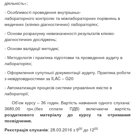
діяльність»;
- Особливості проведення внутрішньо-
лабораторного контролю та міжлабораторних порівнянь в
медичних (клініко-діагностичних) лабораторіях;
- Основи розрахунку невизначеності результатів клініко-
діагностичних досліджень;
- Основи валідації методик;
- Методологія і практика підготовки та проведення аудиту в
лабораторіях;
- Оформлення супутньої документації аудиту.
Практика роботи
з невідповідностями за
ILAC
–
G
20
- Автоматизація процесів системи управління якістю в
лабораторії;
Об’єм курсу – 36 годин. Вартість навчання одного слухача:
3680
,00 грн.(без сплати ПДВ) включаючи вартість
роздаткового матеріалу до курсу та отримання
посвідчення
.
00
00
Реєстрація слухачів
:
28.03.2016
з 9
до 12