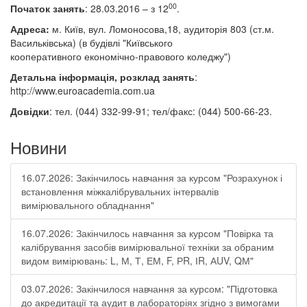
00
Початок занять
:
28.03.2016
– з 12
.
Адреса
:
м. Київ, вул. Ломоносова,18, аудиторія 803 (ст.м.
Васильківська) (в будівлі "Київського
кооперативного економічно-правового коледжу")
Детальна інформація, розклад занять
:
http
://
www
.
euroacademia
.
com
.
ua
Довідки
: тел. (044) 332-99-91; тел/факс: (044) 500-66-23.
Новини
16.07.2026: Закінчилось навчання за курсом "Розрахунок і
встановлення міжкалібрувальних інтервалів
вимірювального обладнання"
16.07.2026: Закінчилось навчання за курсом "Повірка та
калібрування засобів вимірювальної техніки за обраним
видом вимірювань: L, М, Т, ЕМ, F, РR, ІR, АUV, QМ"
03.07.2026: Закінчилося навчання за курсом: "Підготовка
до акредитації та аудит в лабораторіях згідно з вимогами