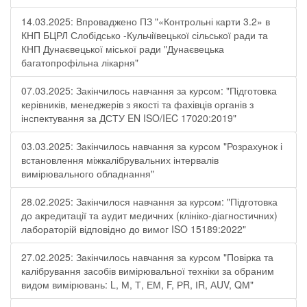
14.03.2025: Впроваджено ПЗ "«Контрольні карти 3.2» в
КНП БЦРЛ Слобідсько -Кульчіївецької сільської ради та
КНП Дунаєвецької міської ради "Дунаєвецька
багатопрофільна лікарня"
07.03.2025: Закінчилось навчання за курсом: "Підготовка
керівників, менеджерів з якості та фахівців органів з
інспектування за ДСТУ EN ISO/IEC 17020:2019"
03.03.2025: Закінчилось навчання за курсом "Розрахунок і
встановлення міжкалібрувальних інтервалів
вимірювального обладнання"
28.02.2025: Закінчилося навчання за курсом: "Підготовка
до акредитації та аудит медичних (клініко-діагностичних)
лабораторій відповідно до вимог ISO 15189:2022"
27.02.2025: Закінчилось навчання за курсом "Повірка та
калібрування засобів вимірювальної техніки за обраним
видом вимірювань: L, М, Т, ЕМ, F, РR, ІR, АUV, QМ"