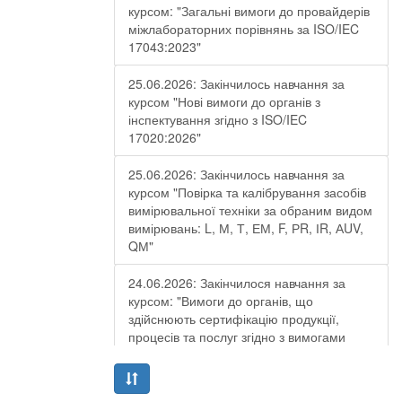
курсом: "Загальні вимоги до провайдерів
міжлабораторних порівнянь за ISO/IEC
17043:2023"
25.06.2026: Закінчилось навчання за
курсом "Нові вимоги до органів з
інспектування згідно з ISO/IEC
17020:2026"
25.06.2026: Закінчилось навчання за
курсом "Повірка та калібрування засобів
вимірювальної техніки за обраним видом
вимірювань: L, М, Т, ЕМ, F, РR, ІR, АUV,
QМ"
24.06.2026: Закінчилося навчання за
курсом: "Вимоги до органів, що
здійснюють сертифікацію продукції,
процесів та послуг згідно з вимогами
ДСТУ EN ISO/IEC 17065:2019"
19.06.2026: Закінчилося навчання за