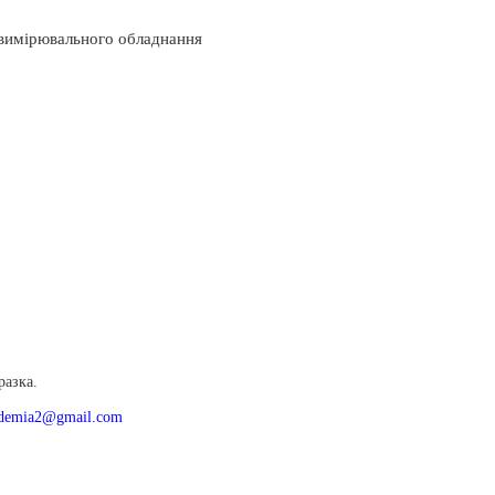
вимірювального обладнання
в
разка.
ademia2@gmail.com