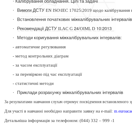
Калібрування обладнання. Цілі та задачі
·
Вимоги ДСТУ
·
EN
ISO\IEC 17025:2019 щодо калібрування 
Встановлення початкових міжкалібрувальних інтервалі
·
Рекомендації ДСТУ
24/
10:2013
·
ILAC
G
OIML
D
Методи коригування міжкалібрувальних інтервалів:
·
- автоматичне регулювання
- метод контрольних діаграм
- за часом експлуатації
- за перевіркою під час експлуатації
- статистичні методи
Приклади розрахунку міжкалібрувальних інтервалів
·
За результатами навчання слухач отримує посвідчення встановленого з
Для участі в навчанні необхідно направити заявку на
e-mail:
m.euroac
етальніша інформація
за телефоном: (044) 332 – 999 -1
Д