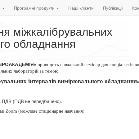
и
Програмні продукти
Наші клієнти
Публікації
Кон
ня міжкалібрувальних
ого обладнання
ВРОАКАДЕМІЯ»
проводить навчальний семінар для спеціалістів 
альних лабораторій за темою:
рувальних інтервалів вимірювального обладнання
ез ПДВ (ПДВ не передбачено).
мі Zoom (можливе стаціонарне навчання)