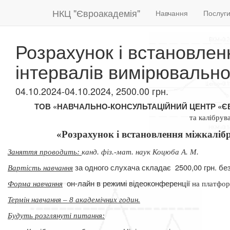
НКЦ "Євроакадемія"
Навчання
Послуг
Розрахунок і встановлен
інтервалів вимірювальн
04.10.2024-04.10.2024, 2500.00 грн.
ТОВ «НАВЧАЛЬНО-КОНСУЛЬТАЦІЙНИЙ ЦЕНТР «Є
та калібрув
«Розрахунок і встановлення міжкаліб
Заняття проводить:
канд. фіз.-мат. наук Коцюба А. М.
за одного слухача складає
2500,00 грн. б
Вартість навчання
он-лайн в режимі відеоконференції
Форма навчання
на платфор
Термін навчання – 8 академічних годин.
Будуть розглянуті питання
: