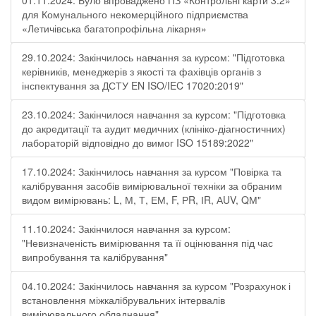
01.11.2024: Було впроваджено ПЗ «Контрольні карти 3.2»
для Комунального некомерційного підприємства
«Летичівська багатопрофільна лікарня»
29.10.2024: Закінчилось навчання за курсом: "Підготовка
керівників, менеджерів з якості та фахівців органів з
інспектування за ДСТУ EN ISO/IEC 17020:2019"
23.10.2024: Закінчилося навчання за курсом: "Підготовка
до акредитації та аудит медичних (клініко-діагностичних)
лабораторій відповідно до вимог ISO 15189:2022"
17.10.2024: Закінчилось навчання за курсом "Повірка та
калібрування засобів вимірювальної техніки за обраним
видом вимірювань: L, М, Т, ЕМ, F, РR, ІR, АUV, QМ"
11.10.2024: Закінчилося навчання за курсом:
"Невизначеність вимірювання та її оцінювання під час
випробування та калібрування"
04.10.2024: Закінчилось навчання за курсом "Розрахунок і
встановлення міжкалібрувальних інтервалів
вимірювального обладнання"