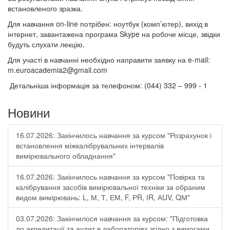
встановленого зразка.
Для навчання on-line потрібен: ноутбук (комп’ютер), вихід в
інтернет, завантажена програма Skype на робоче місце, звідки
будуть слухати лекцію.
Для участі в навчанні необхідно направити заявку на e-mail:
m.euroacademia2@gmail.com
Детальніша інформація за телефоном: (044) 332 – 999 - 1
Новини
16.07.2026: Закінчилось навчання за курсом "Розрахунок і
встановлення міжкалібрувальних інтервалів
вимірювального обладнання"
16.07.2026: Закінчилось навчання за курсом "Повірка та
калібрування засобів вимірювальної техніки за обраним
видом вимірювань: L, М, Т, ЕМ, F, РR, ІR, АUV, QМ"
03.07.2026: Закінчилося навчання за курсом: "Підготовка
до акредитації та аудит в лабораторіях згідно з вимогами