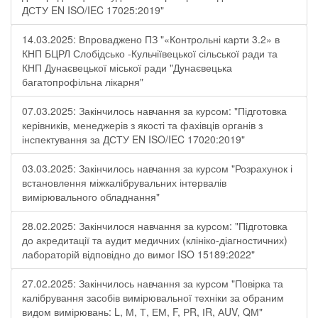
ДСТУ EN ISO/IEC 17025:2019"
14.03.2025: Впроваджено ПЗ "«Контрольні карти 3.2» в
КНП БЦРЛ Слобідсько -Кульчіївецької сільської ради та
КНП Дунаєвецької міської ради "Дунаєвецька
багатопрофільна лікарня"
07.03.2025: Закінчилось навчання за курсом: "Підготовка
керівників, менеджерів з якості та фахівців органів з
інспектування за ДСТУ EN ISO/IEC 17020:2019"
03.03.2025: Закінчилось навчання за курсом "Розрахунок і
встановлення міжкалібрувальних інтервалів
вимірювального обладнання"
28.02.2025: Закінчилося навчання за курсом: "Підготовка
до акредитації та аудит медичних (клініко-діагностичних)
лабораторій відповідно до вимог ISO 15189:2022"
27.02.2025: Закінчилось навчання за курсом "Повірка та
калібрування засобів вимірювальної техніки за обраним
видом вимірювань: L, М, Т, ЕМ, F, РR, ІR, АUV, QМ"