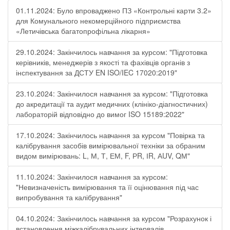
01.11.2024: Було впроваджено ПЗ «Контрольні карти 3.2»
для Комунального некомерційного підприємства
«Летичівська багатопрофільна лікарня»
29.10.2024: Закінчилось навчання за курсом: "Підготовка
керівників, менеджерів з якості та фахівців органів з
інспектування за ДСТУ EN ISO/IEC 17020:2019"
23.10.2024: Закінчилося навчання за курсом: "Підготовка
до акредитації та аудит медичних (клініко-діагностичних)
лабораторій відповідно до вимог ISO 15189:2022"
17.10.2024: Закінчилось навчання за курсом "Повірка та
калібрування засобів вимірювальної техніки за обраним
видом вимірювань: L, М, Т, ЕМ, F, РR, ІR, АUV, QМ"
11.10.2024: Закінчилося навчання за курсом:
"Невизначеність вимірювання та її оцінювання під час
випробування та калібрування"
04.10.2024: Закінчилось навчання за курсом "Розрахунок і
встановлення міжкалібрувальних інтервалів