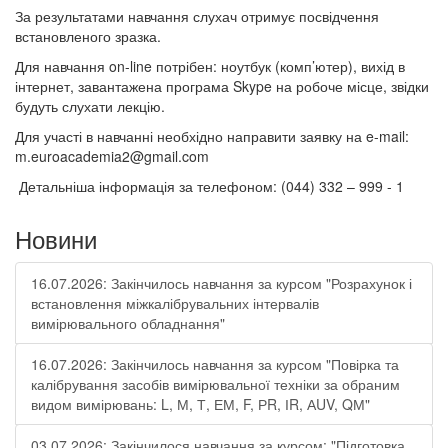
За результатами навчання слухач отримує посвідчення
встановленого зразка.
Для навчання on-line потрібен: ноутбук (комп’ютер), вихід в
інтернет, завантажена програма Skype на робоче місце, звідки
будуть слухати лекцію.
Для участі в навчанні необхідно направити заявку на e-mail:
m.euroacademia2@gmail.com
Детальніша інформація за телефоном: (044) 332 – 999 - 1
Новини
16.07.2026: Закінчилось навчання за курсом "Розрахунок і
встановлення міжкалібрувальних інтервалів
вимірювального обладнання"
16.07.2026: Закінчилось навчання за курсом "Повірка та
калібрування засобів вимірювальної техніки за обраним
видом вимірювань: L, М, Т, ЕМ, F, РR, ІR, АUV, QМ"
03.07.2026: Закінчилося навчання за курсом: "Підготовка