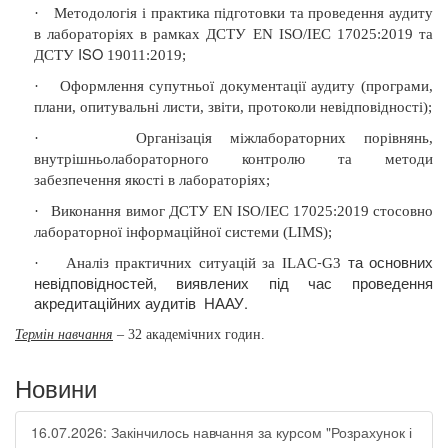
·
Методологія і практика підготовки та проведення аудиту
в лабораторіях в рамках ДСТУ EN ISO/IEC 17025:2019 та
ISO
ДСТУ
19011
:2019;
·
Оформлення супутньої документації аудиту (програми,
плани, опитувальні листи, звіти, протоколи невідповідності);
·
Організація міжлабораторних порівнянь,
внутрішньолабораторного контролю та методи
забезпечення якості в лабораторіях;
·
Виконання вимог ДСТУ EN ISO/IEC 17025:2019 стосовно
лабораторної інформаційної системи (
LIMS
);
-
та основних
·
Аналіз практичних ситуацій за
ILAC
G
3
невідповідностей, виявлених під час проведення
акредитаційних аудитів
НААУ.
Термін навчання
– 32 академічних годин.
Новини
16.07.2026: Закінчилось навчання за курсом "Розрахунок і