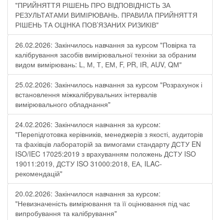
"ПРИЙНЯТТЯ РІШЕНЬ ПРО ВІДПОВІДНІСТЬ ЗА
РЕЗУЛЬТАТАМИ ВИМІРЮВАНЬ. ПРАВИЛА ПРИЙНЯТТЯ
РІШЕНЬ ТА ОЦІНКА ПОВ’ЯЗАНИХ РИЗИКІВ"
26.02.2026: Закінчилось навчання за курсом "Повірка та
калібрування засобів вимірювальної техніки за обраним
видом вимірювань: L, М, Т, ЕМ, F, РR, ІR, АUV, QМ"
25.02.2026: Закінчилось навчання за курсом "Розрахунок і
встановлення міжкалібрувальних інтервалів
вимірювального обладнання"
24.02.2026: Закінчилося навчання за курсом:
"Перепідготовка керівників, менеджерів з якості, аудиторів
та фахівців лабораторій за вимогами стандарту ДСТУ EN
ISO/IEC 17025:2019 з врахуванням положень ДСТУ ISO
19011:2019, ДСТУ ISO 31000:2018, ЕА, ILAC-
рекомендацій"
20.02.2026: Закінчилося навчання за курсом:
"Невизначеність вимірювання та її оцінювання під час
випробування та калібрування"