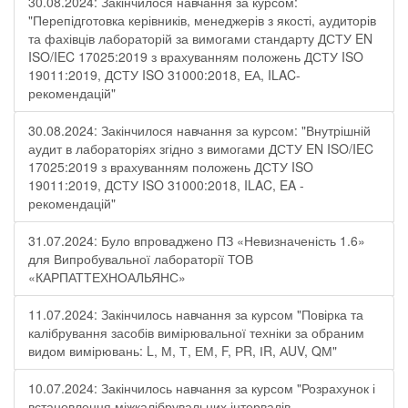
30.08.2024: Закінчилося навчання за курсом:
"Перепідготовка керівників, менеджерів з якості, аудиторів
та фахівців лабораторій за вимогами стандарту ДСТУ EN
ISO/IEC 17025:2019 з врахуванням положень ДСТУ ISO
19011:2019, ДСТУ ISO 31000:2018, ЕА, ILAC-
рекомендацій"
30.08.2024: Закінчилося навчання за курсом: "Внутрішній
аудит в лабораторіях згідно з вимогами ДСТУ EN ISO/IEC
17025:2019 з врахуванням положень ДСТУ ISO
19011:2019, ДСТУ ISO 31000:2018, ILAC, EA -
рекомендацій"
31.07.2024: Було впроваджено ПЗ «Невизначеність 1.6»
для Випробувальної лабораторії ТОВ
«КАРПАТТЕХНОАЛЬЯНС»
11.07.2024: Закінчилось навчання за курсом "Повірка та
калібрування засобів вимірювальної техніки за обраним
видом вимірювань: L, М, Т, ЕМ, F, РR, ІR, АUV, QМ"
10.07.2024: Закінчилось навчання за курсом "Розрахунок і
встановлення міжкалібрувальних інтервалів