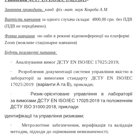
Заняття проводить:
канд. фіз.-мат. наук Коцюба А.М.
Вартість навчання
за одного слухача складає
4800,00 грн. без ПДВ
(ПДВ не передбачено).
Форма навчання
он-лайн в режимі відеоконференції
на платформі
Zoom (можливе стаціонарне навчання)
Будуть розглянуті питання
:
·
Аналізування вимог ДСТУ EN ISO/IEC 17025:2019;
·
Розроблення документації системи управління якістю в
лабораторії за вимогами стандарту ДСТУ EN ISO/IEC
(
варіанти А та В
17025:2019
), приклади
;
Ризик-орієнтоване управління в лабораторії
·
за
вимогами ДСТУ EN ISO/IEC 17025:2019 та положенням
ДСТУ ISO 31000:2018, приклади
ідентифікації та управління ризиками;
·
Метрологічне забезпечення, верифікація та валідація
методик, підходи до оцінювання невизначеності;