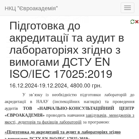
НКЦ "Євроакадемія"
Toggl
navig
Підготовка до
акредитації та аудит в
лабораторіях згідно з
вимогами ДСТУ EN
ISO/IEC 17025:2019
16.12.2024-19.12.2024, 4800.00 грн.
У зв’язку із необхідністю підготовки лабораторій до
акредитації в НААУ (інспекційних наглядів) та проведення
аудитів
ТОВ
«НАВЧАЛЬНО-КОНСУЛЬТАЦІЙНИЙ ЦЕНТР
«ЄВРОАКАДЕМІЯ»
проводить навчання
завідувачів,
менеджерів з
якості, аудиторів та фахівців лабораторій
за програмою:
«Підготовка до акредитації та
аудит в лабораторіях
згідно
з
вимогами ДСТУ EN ISO/IEC 17025:2019
»