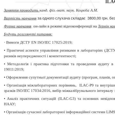
ILA
Заняття проводить
канд. фіз.-мат. наук. Коцюба А.М.
за одного слухача складає
3800,00 грн. б
Вартість навчання
Форма навчання
он-лайн в режимі відеоконференції на
Термін на
Будуть розглянуті питання:
·
Вимоги ДСТУ EN ISO/IEC 17025:2019;
•
Практичні аспекти управління ризиками в лабораторіях (ДС
ризиків неупередженості і компетентності;
•
Методологія і практика підготовки та проведення
аудиту в
19011:2019;
•
Оформлення супутньої документації аудиту (програм, планів, опи
•
Організація міжлабораторних порівнянь,
ILAC-Р9 та внутріш
зразків ISO/IEC 17034:2016, вибір міжкалібрувального інтервалу 
•
Аналіз практичних ситуацій (ILAC-G3) та основних невідпов
НААУ;
•
Організація сучасної лабораторної інформаційної системи LIM