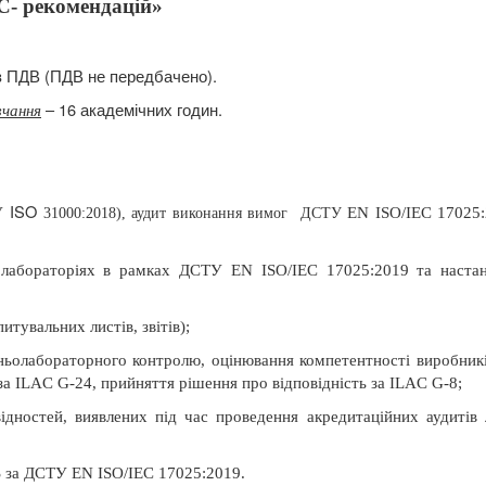
C- рекомендацій»
ез ПДВ (ПДВ не передбачено).
– 16 академічних годин.
вчання
ISO
ТУ
EN
ISO
/
IEC
17025:
31000:2018), аудит виконання вимог
ДСТУ
 лабораторіях в рамках ДСТУ EN ISO/IEC 17025:2019 та наст
тувальних листів, звітів);
ньолабораторного контролю, оцінювання компетентності виробник
за ILAC G-24, прийняття рішення про відповідність за ILAC G-8;
ідностей, виявлених під час проведення акредитаційних аудитів 
S за ДСТУ EN ISO/IEC 17025:2019.