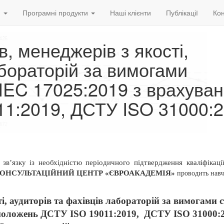
и
Програмні продукти
Наші клієнти
Публікації
Кон
в, менеджерів з якості,
абораторій за вимогами
IEC 17025:2019 з врахува
1:2019, ДСТУ ISO 31000:2
 зв’язку із необхідністю періодичного підтвердження кваліфікаці
КОНСУЛЬТАЦІЙНИЙ ЦЕНТР «ЄВРОАКАДЕМІЯ»
проводить
навч
ті, аудиторів та фахівців лабораторій за вимогами 
положень ДСТУ ISO 19011:2019,
ДСТУ
ISO 31000: