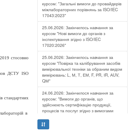
курсом: "Загальні вимоги до провайдерів
міжлабораторних порівнянь за ISO/IEC
17043:2023"
25.06.2026: Закінчилось навчання за
курсом "Нові вимоги до органів з
інспектування згідно з ISO/IEC
17020:2026"
25.06.2026: Закінчилось навчання за
2019 стосовно
курсом "Повірка та калібрування засобів
вимірювальної техніки за обраним видом
анов ДСТУ ISO
вимірювань: L, М, Т, ЕМ, F, РR, ІR, АUV,
QМ"
24.06.2026: Закінчилося навчання за
ів стандартних
курсом: "Вимоги до органів, що
здійснюють сертифікацію продукції,
процесів та послуг згідно з вимогами
лабораторій в
ДСТУ EN ISO/IEC 17065:2019"
19.06.2026: Закінчилося навчання за