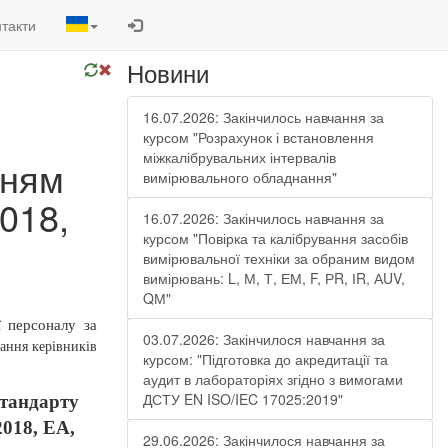
такти
Новини
16.07.2026: Закінчилось навчання за
курсом "Розрахунок і встановлення
міжкалібрувальних інтервалів
нням
вимірювального обладнання"
018,
16.07.2026: Закінчилось навчання за
курсом "Повірка та калібрування засобів
вимірювальної техніки за обраним видом
вимірювань: L, М, Т, ЕМ, F, РR, ІR, АUV,
QМ"
ї персоналу за
03.07.2026: Закінчилося навчання за
ання керівників
курсом: "Підготовка до акредитації та
аудит в лабораторіях згідно з вимогами
ДСТУ EN ISO/IEC 17025:2019"
стандарту
2018, ЕА,
29.06.2026: Закінчилося навчання за