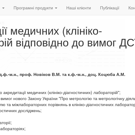
и
Програмні продукти
Наші клієнти
Публікації
Кон
ії медичних (клініко-
рій відповідно до вимог Д
.ф.-м.н., проф. Новіков В.М. та к.ф.-м.н., доц. Коцюба А.М.
 акредитації медичних (клініко-діагностичних) лабораторій";
имог нового Закону України "Про метрологію та метрологічну діяль
ю та міжлабораторних порівнянь в клініко-діагностичних лаборатор
ностичних досліджень;
аторії;
лабораторіях;