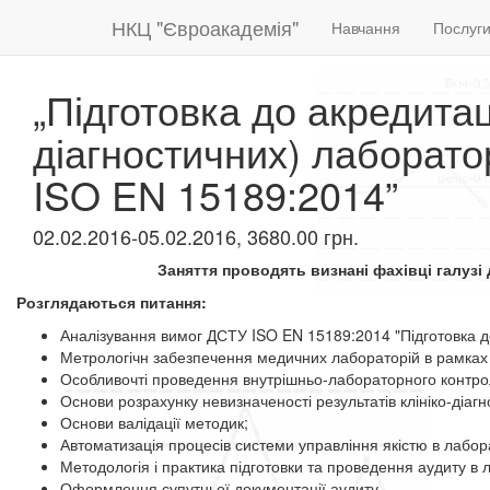
НКЦ "Євроакадемія"
Навчання
Послуг
„Підготовка до акредитац
діагностичних) лаборато
ISO EN 15189:2014”
02.02.2016-05.02.2016, 3680.00 грн.
Заняття проводять визнані фахівці галузі д
Розглядаються питання:
Аналізування вимог ДСТУ ISO EN 15189:2014 "Підготовка до
Метрологічн забезпечення медичних лабораторій в рамках в
Особливочті проведення внутрішньо-лабораторного контрол
Основи розрахунку невизначеності результатів клініко-діаг
Основи валідації методик;
Автоматизація процесів системи управління якістю в лабор
Методологія і практика підготовки та проведення аудиту в 
Оформлення супутньої документації аудиту.