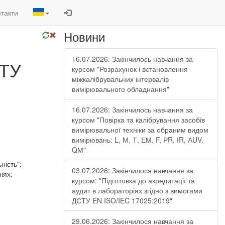
такти
Новини
16.07.2026: Закінчилось навчання за
СТУ
курсом "Розрахунок і встановлення
міжкалібрувальних інтервалів
вимірювального обладнання"
16.07.2026: Закінчилось навчання за
курсом "Повірка та калібрування засобів
вимірювальної техніки за обраним видом
вимірювань: L, М, Т, ЕМ, F, РR, ІR, АUV,
QМ"
ність";
03.07.2026: Закінчилося навчання за
іях;
курсом: "Підготовка до акредитації та
аудит в лабораторіях згідно з вимогами
ДСТУ EN ISO/IEC 17025:2019"
29.06.2026: Закінчилося навчання за