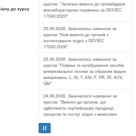
курсом: "Загальні вимоги до провайдерів
іалу до курсу
міжлабораторних порівнянь за ISO/IEC
17043:2023"
25.06.2026: Закінчилось навчання за
курсом "Нові вимоги до органів з
інспектування згідно з ISO/IEC
17020:2026"
25.06.2026: Закінчилось навчання за
курсом "Повірка та калібрування засобів
вимірювальної техніки за обраним видом
вимірювань: L, М, Т, ЕМ, F, РR, ІR, АUV,
QМ"
24.06.2026: Закінчилося навчання за
курсом: "Вимоги до органів, що
здійснюють сертифікацію продукції,
процесів та послуг згідно з вимогами
ДСТУ EN ISO/IEC 17065:2019"
19.06.2026: Закінчилося навчання за