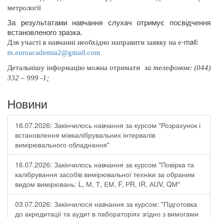
метрології
За результатами навчання слухач отримує посвідчення
встановленого зразка.
-
mail
Для участі в навчанні необхідно направити заявку на
e
:
m
.
euroacademia
2@
gmail
.
com
Д
етальнішу інформацію можна отримати
за телефоном: (044)
332 – 999 -1;
Новини
16.07.2026: Закінчилось навчання за курсом "Розрахунок і
встановлення міжкалібрувальних інтервалів
вимірювального обладнання"
16.07.2026: Закінчилось навчання за курсом "Повірка та
калібрування засобів вимірювальної техніки за обраним
видом вимірювань: L, М, Т, ЕМ, F, РR, ІR, АUV, QМ"
03.07.2026: Закінчилося навчання за курсом: "Підготовка
до акредитації та аудит в лабораторіях згідно з вимогами