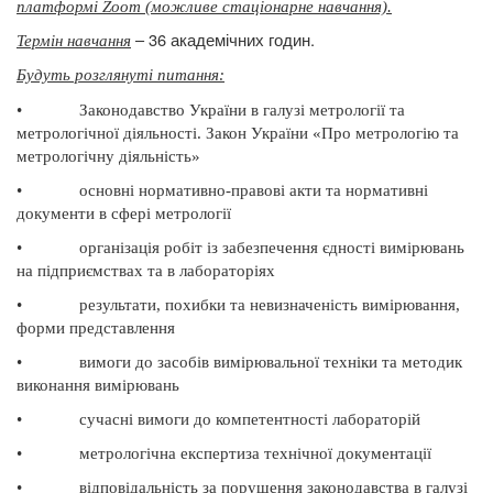
платформі Zoom (можливе стаціонарне навчання).
– 36 академічних годин.
Термін навчання
Будуть розглянуті питання
:
•
Законодавство України в галузі метрології та
метрологічної діяльності. Закон України «Про метрологію та
метрологічну діяльність»
•
основні нормативно-правові акти та нормативні
документи в сфері метрології
•
організація робіт із забезпечення єдності вимірювань
на підприємствах та в лабораторіях
•
результати, похибки та невизначеність вимірювання,
форми представлення
•
вимоги до засобів вимірювальної техніки та методик
виконання вимірювань
•
сучасні вимоги до компетентності лабораторій
•
метрологічна експертиза технічної документації
•
відповідальність за порушення законодавства в галузі