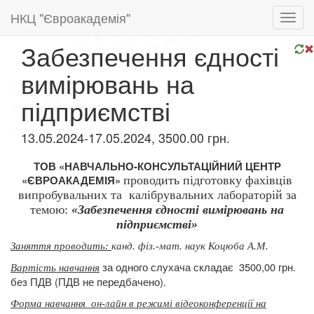
НКЦ "Євроакадемія"
Toggl
navig
Забезпечення єдності
вимірювань на
підприємстві
13.05.2024-17.05.2024, 3500.00 грн.
ТОВ «НАВЧАЛЬНО-КОНСУЛЬТАЦІЙНИЙ ЦЕНТР
«ЄВРОАКАДЕМІЯ»
проводить підготовку
фахівців
випробувальних та
калібрувальних лабораторій за
темою:
«Забезпечення єдності вимірювань на
підприємстві»
Заняття проводить:
канд. фіз.-мат. наук Коцюба А.М.
за одного слухача складає
3500,00 грн.
Вартість навчання
без ПДВ (ПДВ не передбачено).
Форма навчання
он-лайн в режимі відеоконференції на