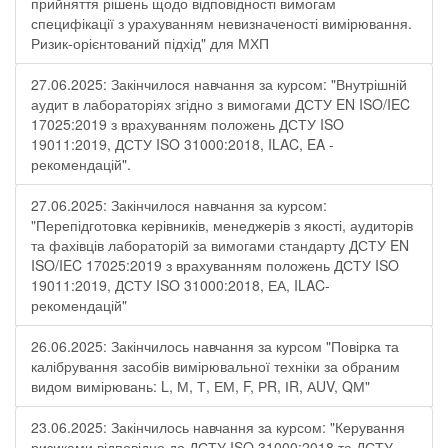
прийняття рішень щодо відповідності вимогам
специфікації з урахуванням невизначеності вимірювання.
Ризик-орієнтований підхід" для МХП
27.06.2025: Закінчилося навчання за курсом: "Внутрішній
аудит в лабораторіях згідно з вимогами ДСТУ EN ISO/IEC
17025:2019 з врахуванням положень ДСТУ ISO
19011:2019, ДСТУ ISO 31000:2018, ILAC, EA -
рекомендацій".
27.06.2025: Закінчилося навчання за курсом:
"Перепідготовка керівників, менеджерів з якості, аудиторів
та фахівців лабораторій за вимогами стандарту ДСТУ EN
ISO/IEC 17025:2019 з врахуванням положень ДСТУ ISO
19011:2019, ДСТУ ISO 31000:2018, ЕА, ILAC-
рекомендацій"
26.06.2025: Закінчилось навчання за курсом "Повірка та
калібрування засобів вимірювальної техніки за обраним
видом вимірювань: L, М, Т, ЕМ, F, РR, ІR, АUV, QМ"
23.06.2025: Закінчилось навчання за курсом: "Керування
ризиками відповідно до ДСТУ ISO 31000:2018 та ДСТУ