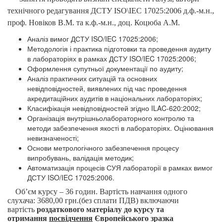
технічного редагування ДСТУ ISO\IEC 17025:2006 д.ф.-м.н.,
проф. Новіков В.М. та к.ф.-м.н., доц. Коцюба А.М.
Аналіз вимог ДСТУ ISO/IEC 17025:2006;
Методологія і практика підготовки та проведення аудиту
в лабораторіях в рамках ДСТУ ISO/IEC 17025:2006;
Оформлення супутньої документації по аудиту;
Аналіз практичних ситуацій та основних
невідповідностей, виявлених під час проведення
акредитаційних аудитів в національних лабораторіях;
Класифікація невідповідностей згідно ILAC-620:2002;
Організація внутрішньолабораторного контролю та
методи забезпечення якості в лабораторіях. Оцінювання
невизначеності;
Основи метрологічного забезпечення процесу
випробувань, валідація методик;
Автоматизація процесів СУЯ лабораторії в рамках вимог
ДСТУ ISO/IEC 17025:2006.
Об’єм курсу –
36 годин.
Вартість навчання одного
слухача:
3680,00 грн
.(без сплати ПДВ) включаючи
вартість
роздаткового матеріалу до курсу та
отримання
посвідчення
Європейського зразка