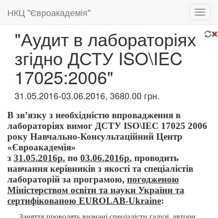
НКЦ "Євроакадемія"
Toggl
navig
"Аудит в лабораторіях
згідно ДСТУ ISO\IEC
17025:2006"
31.05.2016-03.06.2016, 3680.00 грн.
В зв’язку з необхідністю впровадження в
лабораторіях вимог ДСТУ ISO\IEC 17025 2006
року Навчально-Консультаційний Центр
«Євроакадемія»
з
31
.0
5.2016р.
по
03.06.2016р.
проводить
навчання керівників з якості та спеціалістів
лабораторій за програмою,
погодженою
Міністерством освіти та науки України та
сертифікованою EUROLAB-Ukraine
:
Заняття проводять визнані спеціалісти галузі, автори