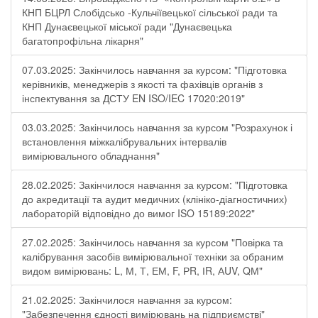
КНП БЦРЛ Слобідсько -Кульчіївецької сільської ради та
КНП Дунаєвецької міської ради "Дунаєвецька
багатопрофільна лікарня"
07.03.2025: Закінчилось навчання за курсом: "Підготовка
керівників, менеджерів з якості та фахівців органів з
інспектування за ДСТУ EN ISO/IEC 17020:2019"
03.03.2025: Закінчилось навчання за курсом "Розрахунок і
встановлення міжкалібрувальних інтервалів
вимірювального обладнання"
28.02.2025: Закінчилося навчання за курсом: "Підготовка
до акредитації та аудит медичних (клініко-діагностичних)
лабораторій відповідно до вимог ISO 15189:2022"
27.02.2025: Закінчилось навчання за курсом "Повірка та
калібрування засобів вимірювальної техніки за обраним
видом вимірювань: L, М, Т, ЕМ, F, РR, ІR, АUV, QМ"
21.02.2025: Закінчилося навчання за курсом:
"Забезпечення єдності вимірювань на підприємстві"