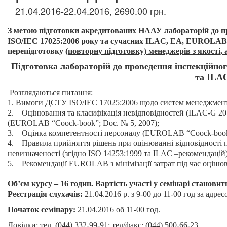
21.04.2016-22.04.2016, 2690.00 грн.
З метою підготовки акредитованих НААУ лабораторій до пр
ISO/IEC 17025:2006 року та сучасних ILAC, EA, EUROLAB 
перепідготовку
(повторну підготовку) менеджерів з якості,
Підготовка лабораторій до проведення інспекційно
та ILA
Розглядаються питання:
1. Вимоги ДСТУ ISO/IEC 17025:2006 щодо систем менеджмент
2. Оцінювання та класифікація невідповідностей (ILAC-G 20:2
(EUROLAB “Coock-book”; Doc. № 5, 2007);
3. Оцінка компетентності персоналу (EUROLAB “Coock-book”
4. Правила прийняття рішень при оцінюванні відповідності п
невизначеності (згідно ISO 14253:1999 та ILAC –рекомендацій)
5. Рекомендації EUROLAB з мінімізації затрат під час оцінюв
Об’єм курсу – 16 годин. Вартість участі у семінарі становит
Реєстрація слухачів:
21.04.2016 р. з 9-00 до 11-00 год за адрес
Початок семінару:
21.04.2016 об 11-00 год.
Довідки: тел. (044) 332-99-91; тел/факс: (044) 500-66-23