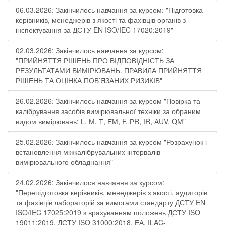
06.03.2026: Закінчилось навчання за курсом: "Підготовка
керівників, менеджерів з якості та фахівців органів з
інспектування за ДСТУ EN ISO/IEC 17020:2019"
02.03.2026: Закінчилось навчання за курсом:
"ПРИЙНЯТТЯ РІШЕНЬ ПРО ВІДПОВІДНІСТЬ ЗА
РЕЗУЛЬТАТАМИ ВИМІРЮВАНЬ. ПРАВИЛА ПРИЙНЯТТЯ
РІШЕНЬ ТА ОЦІНКА ПОВ’ЯЗАНИХ РИЗИКІВ"
26.02.2026: Закінчилось навчання за курсом "Повірка та
калібрування засобів вимірювальної техніки за обраним
видом вимірювань: L, М, Т, ЕМ, F, РR, ІR, АUV, QМ"
25.02.2026: Закінчилось навчання за курсом "Розрахунок і
встановлення міжкалібрувальних інтервалів
вимірювального обладнання"
24.02.2026: Закінчилося навчання за курсом:
"Перепідготовка керівників, менеджерів з якості, аудиторів
та фахівців лабораторій за вимогами стандарту ДСТУ EN
ISO/IEC 17025:2019 з врахуванням положень ДСТУ ISO
19011:2019, ДСТУ ISO 31000:2018, ЕА, ILAC-