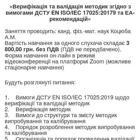
«Верифікація та валідація методик згідно з
вимогами
ДСТУ EN ISO/IEC 17025:20179 та ЕА-
рекомендацій»
Заняття проводить: канд. фіз.-мат. наук Коцюба
А.М.
Вартість навчання за одного слухача складає
3
(ПДВ не передбачено).
800,00 грн. без ПДВ
Форма навчання он-лайн в режимі
відеоконференції на платформі Zoom (можливе
стаціонарне навчання)
Будуть розглянуті питання:
1. Вимоги ДСТУ EN ISO/IEC 17025:2019 щодо
верифікації та валідації методик
2. Верифікація методик
3. Вимоги до структури та змісту методик
випробування та калібрування
4. Порядок розроблення методик випробування
та калібрування
5. Організація та порядок проведення валідації