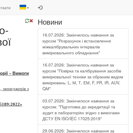
такти
Новини
о-
16.07.2026: Закінчилось навчання за
вої
курсом "Розрахунок і встановлення
міжкалібрувальних інтервалів
вимірювального обладнання"
16.07.2026: Закінчилось навчання за
курсом "Повірка та калібрування засобів
орії - Вимоги
вимірювальної техніки за обраним видом
вимірювань: L, М, Т, ЕМ, F, РR, ІR, АUV,
QМ"
, менеджерів з
03.07.2026: Закінчилося навчання за
5189:2022»
курсом: "Підготовка до акредитації та
аудит в лабораторіях згідно з вимогами
ДСТУ EN ISO/IEC 17025:2019"
29.06.2026: Закінчилося навчання за