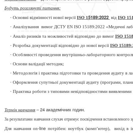
Будуть розглянуті питання
:
5189:2022
·
Основні відмінності нової версії
ISO 1
від
ISO 1
5
·
Аналізування
вимог ДСТУ E
ISO 15189:2022 «Медичні лабо
N
·
Аналіз ризиків та можливостей відповідно до вимог
ISO 1
51
·
Розробка документації відповідно до нової версії
ISO 1
5189:
·
Особливості проведення внутрішньо-лабораторного контролю 
·
Основи валідації методик;
·
Методологія і практика підготовки та проведення аудиту в л
·
Оформлення супутньої документації аудиту (програми, плани,
·
Практика роботи з типовими невідповідностями виявленими п
– 24 академічних годин.
Термін навчання
За результатами навчання слухач отримує посвідчення встановленого з
-
line
Для навчання
on
потрібен: ноутбук (комп’ютер),
вихід в 