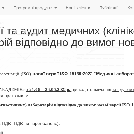
и
Програмні продукти
Наші клієнти
Публікації
Кон
ї та аудит медичних (клінік
ій відповідно до вимог но
нової версії
ISO 1
5189:2022 “
Медичні лаборат
артизації (
ISO
)
ОАКАДЕМІЯ»
з 21.06 – 23.06.2023р.
проводить навчання
завідуючих
за програмою:
іагностичних) лабораторій
відповідно
до вимог нової версії ISO 1
ез ПДВ (ПДВ не передбачено).
ії