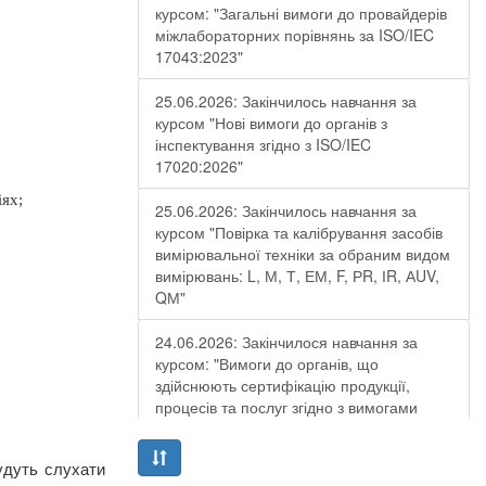
курсом: "Загальні вимоги до провайдерів
міжлабораторних порівнянь за ISO/IEC
17043:2023"
25.06.2026: Закінчилось навчання за
курсом "Нові вимоги до органів з
інспектування згідно з ISO/IEC
17020:2026"
ях;
25.06.2026: Закінчилось навчання за
курсом "Повірка та калібрування засобів
вимірювальної техніки за обраним видом
вимірювань: L, М, Т, ЕМ, F, РR, ІR, АUV,
QМ"
24.06.2026: Закінчилося навчання за
курсом: "Вимоги до органів, що
здійснюють сертифікацію продукції,
процесів та послуг згідно з вимогами
ДСТУ EN ISO/IEC 17065:2019"
удуть слухати
19.06.2026: Закінчилося навчання за