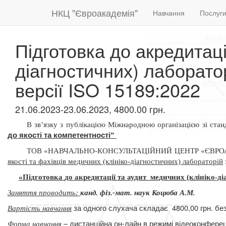
НКЦ "Євроакадемія"
Навчання
Послуг
Підготовка до акредитаці
діагностичних) лаборатор
версії ISO 15189:2022
21.06.2023-23.06.2023, 4800.00 грн.
В зв
’
язку з публікацією Міжнародною організацією зі станд
до якості та
компетентності
”
ТОВ «НАВЧАЛЬНО-КОНСУЛЬТАЦІЙНИЙ ЦЕНТР «ЄВР
якості та фахівців медичних (клініко-діагностичних) лабораторій
«Підготовка
до акредитації та аудит медичних
(клініко-д
Заняття проводить:
канд.
фіз.-мат. наук Коцюба А.М.
за одного слухача складає
4800,00 грн. б
Вартість навчання
– дистанційна он-лайн в режимі відеоконферец
Форма навчання