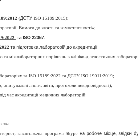
ДСТУ
189:2012 (
ISO 15189:2015)
;
раторії. Вимоги до якості та компетентності»;
та
.
ISO 22367
89:2022
та підготовка лабораторій до акредитації;
2022
та міжлабораторних порівнянь в клініко-діагностичних лабораторі
абораторіях за ISO 15189:2022 та ДСТУ ISO 19011:2019;
 опитувальні листи, звіти, протоколи невідповідності);
ід час акредитації медичних лабораторій;
разка.
на робоче місце, звідки б
інтернет, завантажена програма
Skype