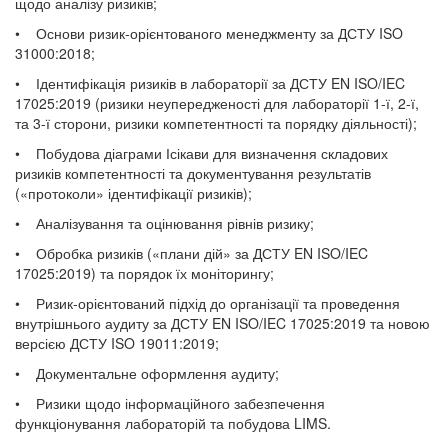
щодо аналізу ризиків;
• Основи ризик-орієнтованого менеджменту за ДСТУ ISO
31000:2018;
• Ідентифікація ризиків в лабораторії за ДСТУ EN ISO/IEC
17025:2019 (ризики неупередженості для лабораторії 1-ї, 2-ї,
та 3-ї сторони, ризики компетентності та порядку діяльності);
• Побудова діаграми Ісікави для визначення складових
ризиків компетентності та документування результатів
(«протоколи» ідентифікації ризиків);
• Аналізування та оцінювання рівнів ризику;
• Обробка ризиків («плани дій» за ДСТУ EN ISO/IEC
17025:2019) та порядок їх моніторингу;
• Ризик-орієнтований підхід до організації та проведення
внутрішнього аудиту за ДСТУ EN ISO/IEC 17025:2019 та новою
версією ДСТУ ISO 19011:2019;
• Документальне оформлення аудиту;
• Ризики щодо інформаційного забезпечення
функціонування лабораторій та побудова LIMS.