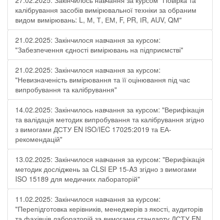
27.02.2025: Закінчилось навчання за курсом "Повірка та
калібрування засобів вимірювальної техніки за обраним
видом вимірювань: L, М, Т, ЕМ, F, РR, ІR, АUV, QМ"
21.02.2025: Закінчилося навчання за курсом:
"Забезпечення єдності вимірювань на підприємстві"
21.02.2025: Закінчилося навчання за курсом:
"Невизначеність вимірювання та її оцінювання під час
випробування та калібрування"
14.02.2025: Закінчилось навчання за курсом: "Верифікація
та валідація методик випробування та калібрування згідно
з вимогами ДСТУ EN ISO/IEC 17025:2019 та ЕА-
рекомендацій"
13.02.2025: Закінчилося навчання за курсом: "Верифікація
методик досліджень за CLSI EP 15-A3 згідно з вимогами
ISO 15189 для медичних лабораторій"
11.02.2025: Закінчилося навчання за курсом:
"Перепідготовка керівників, менеджерів з якості, аудиторів
та фахівців лабораторій за вимогами стандарту ДСТУ EN