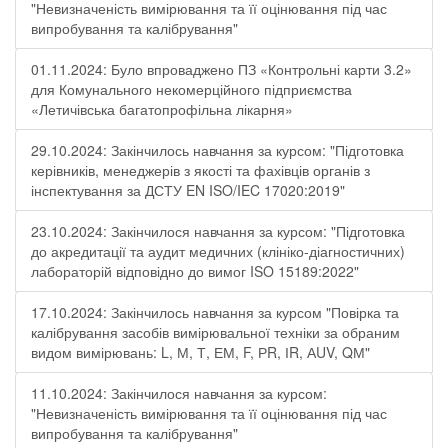
"Невизначеність вимірювання та її оцінювання під час
випробування та калібрування"
01.11.2024: Було впроваджено ПЗ «Контрольні карти 3.2»
для Комунального некомерційного підприємства
«Летичівська багатопрофільна лікарня»
29.10.2024: Закінчилось навчання за курсом: "Підготовка
керівників, менеджерів з якості та фахівців органів з
інспектування за ДСТУ EN ISO/IEC 17020:2019"
23.10.2024: Закінчилося навчання за курсом: "Підготовка
до акредитації та аудит медичних (клініко-діагностичних)
лабораторій відповідно до вимог ISO 15189:2022"
17.10.2024: Закінчилось навчання за курсом "Повірка та
калібрування засобів вимірювальної техніки за обраним
видом вимірювань: L, М, Т, ЕМ, F, РR, ІR, АUV, QМ"
11.10.2024: Закінчилося навчання за курсом:
"Невизначеність вимірювання та її оцінювання під час
випробування та калібрування"