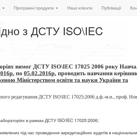
и
Програмні продукти
Наші клієнти
Публікації
Кон
гідно з ДСТУ ISO\IEC
аторіях вимог ДСТУ ISO\IEC 17025 2006 року Навча
2016р.
по
05.02.2016р.
проводить навчання керівникі
еною Міністерством освіти та науки України та
ічного редагування ДСТУ ISO\IEC 17025:2006 д.ф.-м.н., проф. Нов
 лабораторіях в рамках ДСТУ ISO/IEC 17025:2006;
 виявлених під час проведення акредитаційних аудитів в національн