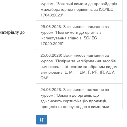
курсом: "Загальні вимоги до провайдерів
міжлабораторних порівнянь за ISO/IEC
17043:2023"
25.06.2026: Закінчилось навчання за
курсом "Нові вимоги до органів з
матеріалу до
інспектування згідно з ISO/IEC
17020:2026"
25.06.2026: Закінчилось навчання за
курсом "Повірка та калібрування засобів
вимірювальної техніки за обраним видом
вимірювань: L, М, Т, ЕМ, F, РR, ІR, АUV,
QМ"
24.06.2026: Закінчилося навчання за
курсом: "Вимоги до органів, що
здійснюють сертифікацію продукції,
процесів та послуг згідно з вимогами
ДСТУ EN ISO/IEC 17065:2019"
19.06.2026: Закінчилося навчання за