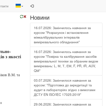
такти
Новини
16.07.2026: Закінчилось навчання за
курсом "Розрахунок і встановлення
міжкалібрувальних інтервалів
вимірювального обладнання"
льно-
16.07.2026: Закінчилось навчання за
курсом "Повірка та калібрування засобів
в з якості
вимірювальної техніки за обраним видом
вимірювань: L, М, Т, ЕМ, F, РR, ІR, АUV,
QМ"
іков В.М. та
03.07.2026: Закінчилося навчання за
курсом: "Підготовка до акредитації та
аудит в лабораторіях згідно з вимогами
ДСТУ EN ISO/IEC 17025:2019"
их
29.06.2026: Закінчилося навчання за