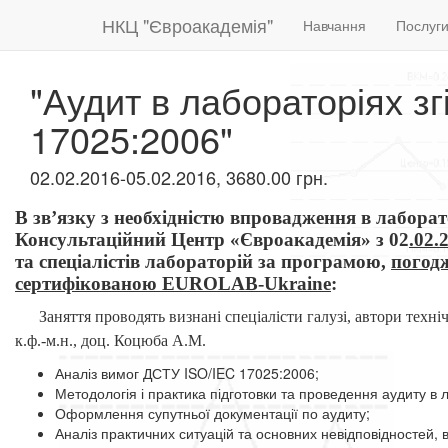
НКЦ "Євроакадемія"
Навчання
Послуг
"Аудит в лабораторіях з
17025:2006"
02.02.2016-05.02.2016, 3680.00 грн.
В зв’язку з необхідністю впровадження в лабор
Консультаційний Центр «Євроакадемія» з 02
.0
2.
та спеціалістів лабораторій за програмою,
погодж
сертифікованою EUROLAB-Ukraine
:
Заняття проводять визнані спеціалісти галузі, автори техн
к.ф.-м.н., доц. Коцюба А.М.
Аналіз вимог ДСТУ ISO/IEC 17025:2006;
Методологія і практика підготовки та проведення аудиту в
Оформлення супутньої документації по аудиту;
Аналіз практичних ситуацій та основних невідповідностей,