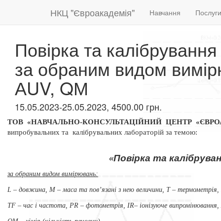
НКЦ "Євроакадемія"
Навчання
Послуг
Повірка та калібрування
за обраним видом вимірюв
АUV, QМ
15.05.2023-25.05.2023, 4500.00 грн.
ТОВ «НАВЧАЛЬНО-КОНСУЛЬТАЦІЙНИЙ ЦЕНТР «ЄВР
випробувальних та
калібрувальних лабораторій за темою:
«Повірка та калібруван
за обраним
видом вимірювань:
L – довжина, М – маса та пов’язані з нею величини,
Т – термометрія,
ТF –
час і частота, РR – фотометрія,
ІR– іонізуюче випромінювання