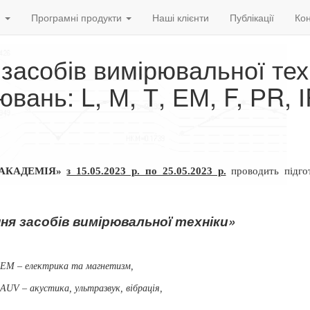
и
Програмні продукти
Наші клієнти
Публікації
Кон
 засобів вимірювальної тех
ань: L, М, Т, ЕМ, F, РR, І
ОАКАДЕМІЯ»
з 15.05.2023 р. по 25.05.2023 р.
проводить підго
ня засобів вимірювальної техніки»
ЕМ – електрика та магнетизм,
, АUV
– акустика, ультразвук, вібрація,