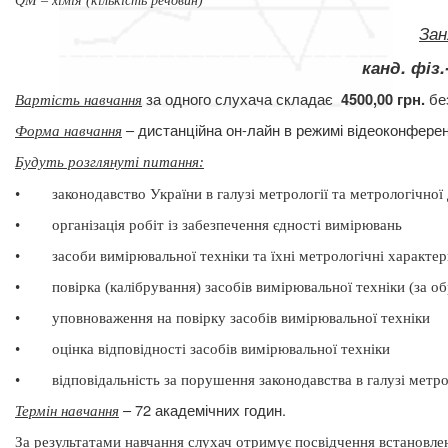
QМ – хімія (кількість речовин)
Зан
канд. фіз
за одного слухача складає
бе
4500,00 грн.
Вартість навчання
– дистанційна он-лайн в режимі відеоконферен
Форма навчання
Будуть розглянуті питання
:
•
законодавство України в галузі метрології та метрологічної
•
організація робіт із забезпечення єдності вимірювань
•
засоби вимірювальної техніки та їхні метрологічні характе
•
повірка (калібрування) засобів вимірювальної техніки (за 
•
уповноваження на повірку засобів вимірювальної техніки
•
оцінка відповідності засобів вимірювальної техніки
•
відповідальність за порушення законодавства в галузі метро
– 72 академічних годин.
Термін навчання
За результатами навчання слухач отримує посвідчення встановлен