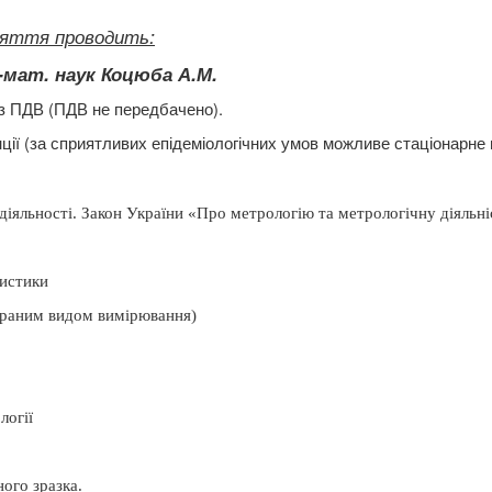
яття проводить:
.-мат.
наук Коцюба А.М.
з ПДВ (ПДВ не передбачено).
ції (за сприятливих епідеміологічних умов можливе стаціонарне 
 діяльності.
Закон України «Про метрологію та метрологічну діяльні
ристики
обраним видом вимірювання)
логії
ого зразка.