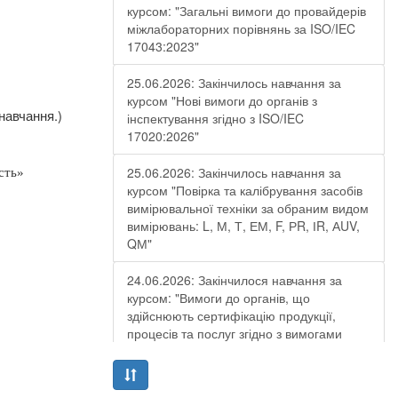
курсом: "Загальні вимоги до провайдерів
міжлабораторних порівнянь за ISO/IEC
17043:2023"
25.06.2026: Закінчилось навчання за
курсом "Нові вимоги до органів з
навчання.)
інспектування згідно з ISO/IEC
17020:2026"
25.06.2026: Закінчилось навчання за
сть»
курсом "Повірка та калібрування засобів
вимірювальної техніки за обраним видом
вимірювань: L, М, Т, ЕМ, F, РR, ІR, АUV,
QМ"
24.06.2026: Закінчилося навчання за
курсом: "Вимоги до органів, що
здійснюють сертифікацію продукції,
процесів та послуг згідно з вимогами
ДСТУ EN ISO/IEC 17065:2019"
19.06.2026: Закінчилося навчання за