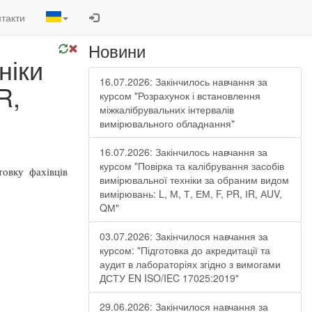
такти
Новини
ніки
16.07.2026: Закінчилось навчання за
R,
курсом "Розрахунок і встановлення
міжкалібрувальних інтервалів
вимірювального обладнання"
16.07.2026: Закінчилось навчання за
курсом "Повірка та калібрування засобів
товку фахівців
вимірювальної техніки за обраним видом
вимірювань: L, М, Т, ЕМ, F, РR, ІR, АUV,
QМ"
03.07.2026: Закінчилося навчання за
курсом: "Підготовка до акредитації та
аудит в лабораторіях згідно з вимогами
ДСТУ EN ISO/IEC 17025:2019"
29.06.2026: Закінчилося навчання за