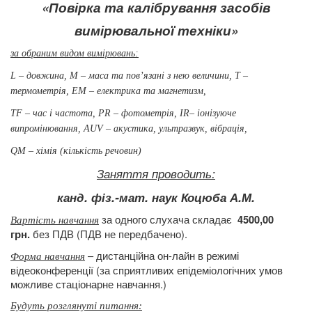
«Повірка та калібрування засобів
вимірювальної техніки»
за обраним
видом вимірювань:
L – довжина, М – маса та пов’язані з нею величини,
Т –
термометрія,
ЕМ – електрика та магнетизм,
ТF –
час і частота, РR – фотометрія,
ІR– іонізуюче
випромінювання, АUV
– акустика, ультразвук, вібрація,
QМ – хімія (кількість речовин)
Заняття проводить:
канд. фіз.-мат.
наук Коцюба А.М.
за одного слухача складає
4500,00
Вартість навчання
без ПДВ (ПДВ не передбачено).
грн.
– дистанційна он-лайн в режимі
Форма навчання
відеоконференції (за сприятливих епідеміологічних умов
можливе стаціонарне навчання.)
Будуть розглянуті питання
: