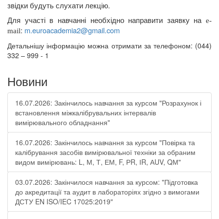
звідки будуть слухати лекцію.
Для участі в навчанні необхідно направити заявку на
e
-
:
m
.
euroacademia
2@
gmail
.
com
mail
Детальнішу інформацію можна отримати за телефоном: (044)
332 – 999 - 1
Новини
16.07.2026: Закінчилось навчання за курсом "Розрахунок і
встановлення міжкалібрувальних інтервалів
вимірювального обладнання"
16.07.2026: Закінчилось навчання за курсом "Повірка та
калібрування засобів вимірювальної техніки за обраним
видом вимірювань: L, М, Т, ЕМ, F, РR, ІR, АUV, QМ"
03.07.2026: Закінчилося навчання за курсом: "Підготовка
до акредитації та аудит в лабораторіях згідно з вимогами
ДСТУ EN ISO/IEC 17025:2019"