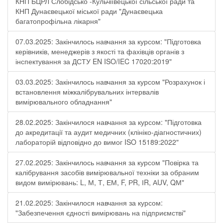
КНП БЦРЛ Слобідсько -Кульчіївецької сільської ради та
КНП Дунаєвецької міської ради "Дунаєвецька
багатопрофільна лікарня"
07.03.2025: Закінчилось навчання за курсом: "Підготовка
керівників, менеджерів з якості та фахівців органів з
інспектування за ДСТУ EN ISO/IEC 17020:2019"
03.03.2025: Закінчилось навчання за курсом "Розрахунок і
встановлення міжкалібрувальних інтервалів
вимірювального обладнання"
28.02.2025: Закінчилося навчання за курсом: "Підготовка
до акредитації та аудит медичних (клініко-діагностичних)
лабораторій відповідно до вимог ISO 15189:2022"
27.02.2025: Закінчилось навчання за курсом "Повірка та
калібрування засобів вимірювальної техніки за обраним
видом вимірювань: L, М, Т, ЕМ, F, РR, ІR, АUV, QМ"
21.02.2025: Закінчилося навчання за курсом:
"Забезпечення єдності вимірювань на підприємстві"