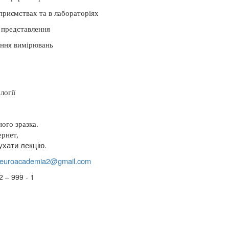
дприємствах та в лабораторіях
 представлення
ання вимірювань
логії
ого зразка.
ернет,
ухати лекцію.
euroacademia
2@
gmail
.
com
 – 999 - 1