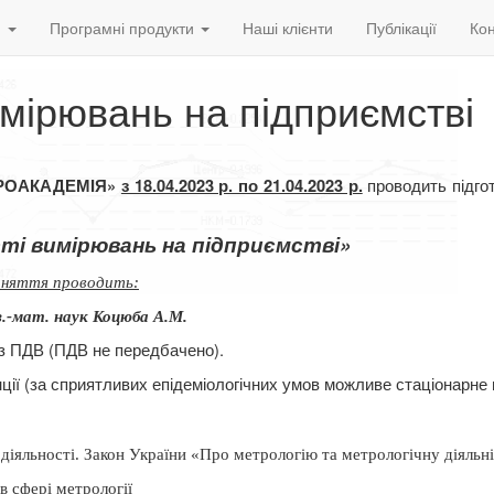
и
Програмні продукти
Наші клієнти
Публікації
Кон
мірювань на підприємстві
проводить підго
ВРОАКАДЕМІЯ»
з 18.04.2023 р. по 21.04.2023 р.
ті вимірювань на підприємстві»
аняття проводить:
з.-мат. наук Коцюба А.М.
з ПДВ (ПДВ не передбачено).
ції (за сприятливих епідеміологічних умов можливе стаціонарне 
 діяльності. Закон України «Про метрологію та метрологічну діяльн
в сфері метрології