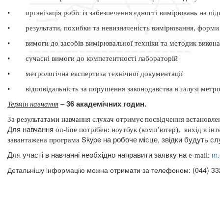
•
організація робіт із забезпечення єдності вимірювань на пі
•
результати, похибки та невизначеність вимірювання, форми
•
вимоги до засобів вимірювальної техніки та методик викон
•
сучасні вимоги до компетентності лабораторій
•
метрологічна експертиза технічної документації
•
відповідальність за порушення законодавства в галузі метро
–
36 академічних годин.
Термін навчання
За результатами навчання слухач отримує посвідчення встановлен
Для навчання
on
-
line
потрібен: ноутбук (комп’ютер),
вихід в інт
Skype
на робоче місце, звідки будуть сл
завантажена програма
Для участі в навчанні необхідно направити заявку на
:
m
.
e
-
mail
Детальнішу інформацію можна отримати за телефоном: (044) 332