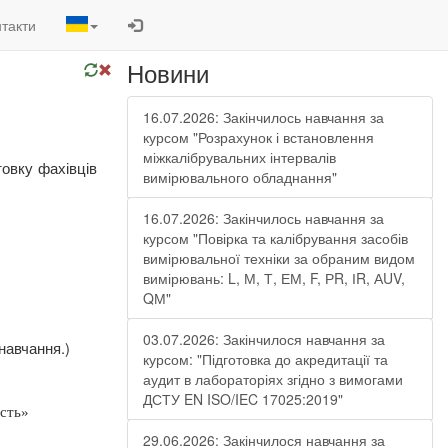
такти
Новини
16.07.2026: Закінчилось навчання за
курсом "Розрахунок і встановлення
міжкалібрувальних інтервалів
товку
фахівців
вимірювального обладнання"
16.07.2026: Закінчилось навчання за
курсом "Повірка та калібрування засобів
вимірювальної техніки за обраним видом
вимірювань: L, М, Т, ЕМ, F, РR, ІR, АUV,
QМ"
03.07.2026: Закінчилося навчання за
навчання.)
курсом: "Підготовка до акредитації та
аудит в лабораторіях згідно з вимогами
ДСТУ EN ISO/IEC 17025:2019"
ість»
29.06.2026: Закінчилося навчання за