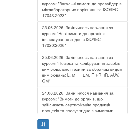
курсом: "Загальні вимоги до провайдерів
міжлабораторних порівнянь за ISO/IEC
17043:2023"
25.06.2026: Закінчилось навчання за
курсом "Нові вимоги до органів з
інспектування згідно з ISO/IEC
17020:2026"
25.06.2026: Закінчилось навчання за
курсом "Повірка та калібрування засобів
вимірювальної техніки за обраним видом
вимірювань: L, М, Т, ЕМ, F, РR, ІR, АUV,
QМ"
24.06.2026: Закінчилося навчання за
курсом: "Вимоги до органів, що
здійснюють сертифікацію продукції,
процесів та послуг згідно з вимогами
ДСТУ EN ISO/IEC 17065:2019"
19.06.2026: Закінчилося навчання за