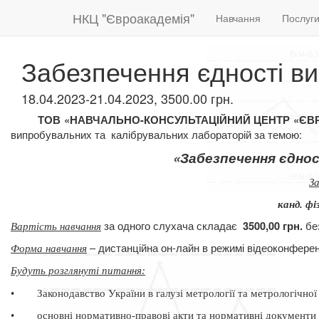
НКЦ "Євроакадемія"
Навчання
Послуг
Забезпечення єдності ви
18.04.2023-21.04.2023, 3500.00 грн.
ТОВ «НАВЧАЛЬНО-КОНСУЛЬТАЦІЙНИЙ ЦЕНТР «Є
випробувальних та
калібрувальних лабораторій за темою:
«Забезпечення єднос
З
канд. фі
за одного слухача складає
бе
3500,00 грн.
Вартість навчання
– дистанційна он-лайн в режимі відеоконферен
Форма навчання
Будуть розглянуті питання
:
•
Законодавство України в галузі метрології та метрологічної
•
основні нормативно-правові акти та нормативні документи 