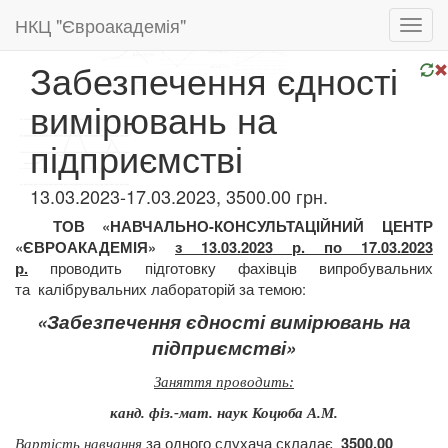
НКЦ "Євроакадемія"
Toggl
navig
Забезпечення єдності
вимірювань на
підприємстві
13.03.2023-17.03.2023, 3500.00 грн.
ТОВ «НАВЧАЛЬНО-КОНСУЛЬТАЦІЙНИЙ ЦЕНТР
«ЄВРОАКАДЕМІЯ»
з 13.03.2023 р. по 17.03.2023
проводить підготовку
фахівців випробувальних
р.
та
калібрувальних лабораторій за темою:
«Забезпечення єдності вимірювань на
підприємстві»
Заняття проводить:
канд. фіз.-мат. наук Коцюба А.М.
за одного слухача складає
3500,00
Вартість навчання