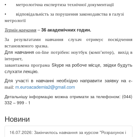
•
метрологічна експертиза технічної документації
•
відповідальність за порушення законодавства в галузі
метрології
–
36 академічних годин.
Термін навчання
За результатами навчання слухач отримує посвідчення
встановленого зразка.
Для навчання
on
-
line
потрібен: ноутбук (комп’ютер),
вихід в
інтернет,
Skype
на робоче місце, звідки будуть
завантажена програма
слухати лекцію.
Для участі в навчанні необхідно направити заявку на
e
-
:
m
.
euroacademia
2@
gmail
.
com
mail
Детальнішу інформацію можна отримати за телефоном: (044)
332 – 999 - 1
Новини
16.07.2026: Закінчилось навчання за курсом "Розрахунок і