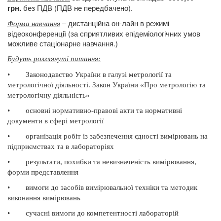
без ПДВ (ПДВ не передбачено).
грн.
– дистанційна он-лайн в режимі
Форма навчання
відеоконференції (за сприятливих епідеміологічних умов
можливе стаціонарне навчання.)
Будуть розглянуті питання
:
•
Законодавство України в галузі метрології та
метрологічної діяльності. Закон України «Про метрологію та
метрологічну діяльність»
•
основні нормативно-правові акти та нормативні
документи в сфері метрології
•
організація робіт із забезпечення єдності вимірювань на
підприємствах та в лабораторіях
•
результати, похибки та невизначеність вимірювання,
форми представлення
•
вимоги до засобів вимірювальної техніки та методик
виконання вимірювань
•
сучасні вимоги до компетентності лабораторій