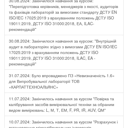
30.08.2024: Закінчилося навчання за курсом:
"Перепідготовка керівників, менеджерів з якості, аудиторів
та фахівців лабораторій за вимогами стандарту ДСТУ EN
ISO/IEC 17025:2019 з врахуванням положень ДСТУ ISO
19011:2019, ДСТУ ISO 31000:2018, ЕА, ILAC-
рекомендацій"
30.08.2024: Закінчилося навчання за курсом: "Внутрішній
аудит в лабораторіях згідно з вимогами ДСТУ EN ISO/IEC
17025:2019 з врахуванням положень ДСТУ ISO
19011:2019, ДСТУ ISO 31000:2018, ILAC, EA -
рекомендацій"
31.07.2024: Було впроваджено ПЗ «Невизначеність 1.6»
для Випробувальної лабораторії ТОВ
«КАРПАТТЕХНОАЛЬЯНС»
11.07.2024: Закінчилось навчання за курсом "Повірка та
калібрування засобів вимірювальної техніки за обраним
видом вимірювань: L, М, Т, ЕМ, F, РR, ІR, АUV, QМ"
10.07.2024: Закінчилось навчання за курсом "Розрахунок і
встановлення міжкалібрувальних інтервалів