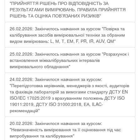
"ПРИЙНЯТТЯ РІШЕНЬ ПРО ВІДПОВІДНІСТЬ ЗА
РЕЗУЛЬТАТАМИ ВИМІРЮВАНЬ. ПРАВИЛА ПРИЙНЯТТЯ
РІШЕНЬ ТА ОЦІНКА ПОВ’ЯЗАНИХ РИЗИКІВ"
26.02.2026: Закінчилось навчання за курсом "Повірка та
калібрування засобів вимірювальної техніки за обраним
видом вимірювань: L, М, Т, ЕМ, F, РR, ІR, АUV, QМ"
25.02.2026: Закінчилось навчання за курсом "Розрахунок і
встановлення міжкалібрувальних інтервалів
вимірювального обладнання"
24.02.2026: Закінчилося навчання за курсом:
"Перепідготовка керівників, менеджерів з якості, аудиторів
та фахівців лабораторій за вимогами стандарту ДСТУ EN
ISO/IEC 17025:2019 з врахуванням положень ДСТУ ISO
19011:2019, ДСТУ ISO 31000:2018, ЕА, ILAC-
рекомендацій"
20.02.2026: Закінчилося навчання за курсом:
"Невизначеність вимірювання та її оцінювання під час
випробування та калібрування"