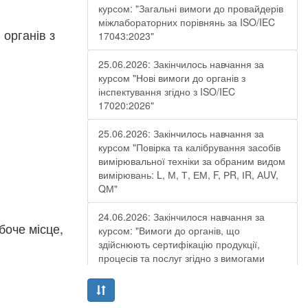
курсом: "Загальні вимоги до провайдерів
міжлабораторних порівнянь за ISO/IEC
 органів з
17043:2023"
25.06.2026: Закінчилось навчання за
курсом "Нові вимоги до органів з
інспектування згідно з ISO/IEC
17020:2026"
25.06.2026: Закінчилось навчання за
курсом "Повірка та калібрування засобів
вимірювальної техніки за обраним видом
вимірювань: L, М, Т, ЕМ, F, РR, ІR, АUV,
QМ"
24.06.2026: Закінчилося навчання за
боче місце,
курсом: "Вимоги до органів, що
здійснюють сертифікацію продукції,
процесів та послуг згідно з вимогами
ДСТУ EN ISO/IEC 17065:2019"
19.06.2026: Закінчилося навчання за