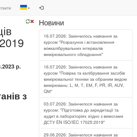
такти
Новини
ців
16.07.2026: Закінчилось навчання за
:2019
курсом "Розрахунок і встановлення
міжкалібрувальних інтервалів
вимірювального обладнання"
3.2023 р.
16.07.2026: Закінчилось навчання за
курсом "Повірка та калібрування засобів
вимірювальної техніки за обраним видом
вимірювань: L, М, Т, ЕМ, F, РR, ІR, АUV,
QМ"
анів з
03.07.2026: Закінчилося навчання за
курсом: "Підготовка до акредитації та
аудит в лабораторіях згідно з вимогами
ДСТУ EN ISO/IEC 17025:2019"
29.06.2026: Закінчилося навчання за