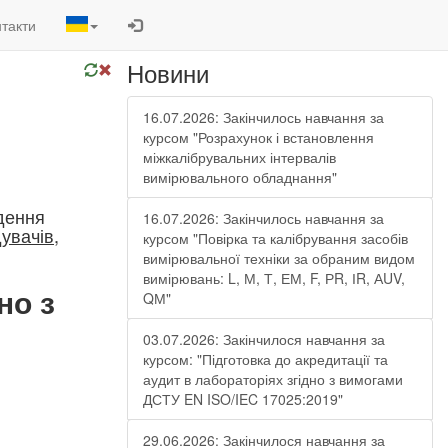
такти
Новини
16.07.2026: Закінчилось навчання за
курсом "Розрахунок і встановлення
міжкалібрувальних інтервалів
вимірювального обладнання"
едення
16.07.2026: Закінчилось навчання за
увачів,
курсом "Повірка та калібрування засобів
вимірювальної техніки за обраним видом
вимірювань: L, М, Т, ЕМ, F, РR, ІR, АUV,
но з
QМ"
03.07.2026: Закінчилося навчання за
курсом: "Підготовка до акредитації та
аудит в лабораторіях згідно з вимогами
ДСТУ EN ISO/IEC 17025:2019"
29.06.2026: Закінчилося навчання за