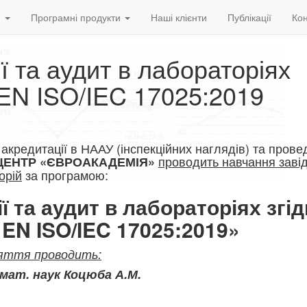
и
Програмні продукти
Наші клієнти
Публікації
Кон
ї та аудит в лабораторіях
 EN ISO/IEC 17025:2019
о акредитації в НААУ (інспекційних наглядів) та пров
проводить навчання завід
ЦЕНТР «ЄВРОАКАДЕМІЯ»
орій
за програмою:
ї та аудит в лабораторіях
згід
EN ISO/IEC 17025:2019
»
яття проводить:
-мат. наук Коц
юба А.М.