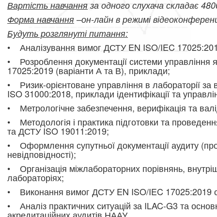
Вартість навчання
за одного слухача
складає 4800
Форма навчання
–он-лайн в режимі відеоконференц
Будуть розглянуті питання:
• Аналізування вимог ДСТУ EN ISO/IEC 17025:201
• Розроблення документації системи управління я
17025:2019 (варіанти А та В), приклади;
• Ризик-орієнтоване управління в лабораторії з
ISO 31000:2018, приклади ідентифікації та управлі
• Метрологічне забезпечення, верифіка
ція та вал
• Методологія і практика підготовки та проведенн
та ДСТУ ISO 19011:2019;
• Оформлення супутньої документації аудиту (прог
невідповідності);
• Організація міжлабораторних порівнянь, внутрі
лабораторіях;
• Виконання вимог ДСТУ EN ISO/IEC 17025:2019 ст
• Аналіз практичних ситуацій за ILAC-G3 та основ
акредитаційних аудитів НААУ.