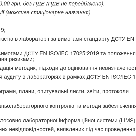
,00 грн. без ПДВ (ПДВ не передбачено).
ії (можливе стаціонарне навчання)
9;
кістю в л
абораторії за вимогами стандарту ДСТУ EN
а вимогами ДСТУ EN ISO/IEC 17025:2019 та положенн
ння ризиками;
ідація методик, підходи до оцінювання невизначеност
я аудиту в лабораторіях в рамках ДСТУ EN ISO/IEC 
рами, плани, опитувальні листи, звіти, протоколи
шньолабораторного контролю та методи забезпечення
осовно лабораторної інформаційної системи (LIMS)
них невідповідностей, виявлених під час проведення