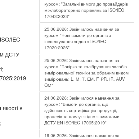
курсом: "Загальні вимоги до провайдерів
міжлабораторних порівнянь за ISO/IEC
17043:2023"
25.06.2026: Закінчилось навчання за
курсом "Нові вимоги до органів з
 ISO/IEC
інспектування згідно з ISO/IEC
17020:2026"
ям ДСТУ
25.06.2026: Закінчилось навчання за
курсом "Повірка та калібрування засобів
і;
вимірювальної техніки за обраним видом
17025:2019
вимірювань: L, М, Т, ЕМ, F, РR, ІR, АUV,
QМ"
24.06.2026: Закінчилося навчання за
курсом: "Вимоги до органів, що
 якості в
здійснюють сертифікацію продукції,
процесів та послуг згідно з вимогами
;
ДСТУ EN ISO/IEC 17065:2019"
19.06.2026: Закінчилося навчання за