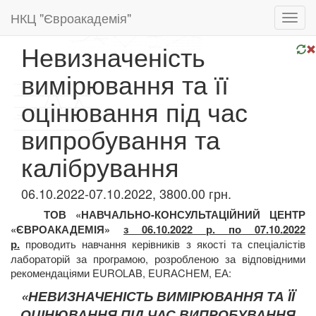
НКЦ "Євроакадемія"
Toggl
navig
Невизначеність
вимірювання та її
оцінювання під час
випробування та
калібрування
06.10.2022-07.10.2022, 3800.00 грн.
ТОВ «НАВЧАЛЬНО-КОНСУЛЬТАЦІЙНИЙ ЦЕНТР
«ЄВРОАКАДЕМІЯ»
з 06.10.2022 р. по 07.10.2022
проводить навчання
керівників з якості та спеціалістів
р.
лабораторій за програмою, розробленою за
відповідними
рекомендаціями EUROLAB, EURАCHEM, ЕА:
«НЕВИЗНАЧЕНІСТЬ ВИМІРЮВАН
НЯ ТА ЇЇ
ОЦІНЮВАННЯ
ПІД ЧАС
ВИПРОБУВАННЯ