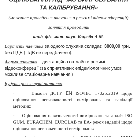
ТА КАЛІБРУВАННЯ»
(можливе проведення навчання в режимі відеоконференції)
Заняття проводить
канд. фіз.-мат. наук. Коцюба А.М.
за одного слухача складає
3800,00 грн.
Вартість навчання
без ПДВ (ПДВ не передбачено).
– дистанційна он-лайн в режимі
Форма навчання
відеоконфереції (за сприятливих епідеміологічних умов
можливе стаціонарне навчання.)
Будуть розглянуті питання
:
EN
·
Вимоги ДСТУ
ISO\IEC 17025
:
2019 щодо
оцінювання невизначеності вимірювань та валідації
методик;
·
Оцінювання невизначеності вимірювань та аналіз ISO
GUM, EURACHEM, EUROLAB та EA- рекомендацій щодо
оцінювання невизначеності вимірювань;