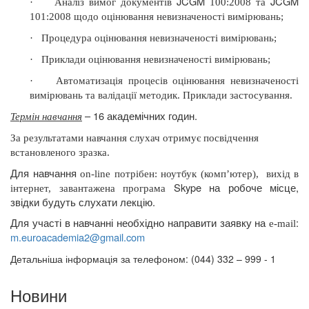
JCGM
JCGM
·
Аналіз вимог документів
100:2008 та
101:2008 щодо оцінювання невизначеності вимірювань;
·
Процедура оцінювання невизначеності вимірювань;
·
Приклади оцінювання невизначеності вимірювань;
·
Автоматизація процесів оцінювання невизначеності
вимірювань та валідації методик. Приклади застосування.
– 16 академічних годин.
Термін навчання
За результатами
навчання слухач отримує посвідчення
встановленого зразка.
Для навчання
on
-
line
потрібен: ноутбук (комп’ютер),
вихід в
Skype
на робоче місце,
інтернет, завантажена програма
звідки будуть слухати лекцію.
Для участі в навчанні необхідно направити заявку на
:
e
-
mail
m
.
euroacademia
2@
gmail
.
com
Детальніша інформація за телефоном: (044) 332 – 999 - 1
Новини