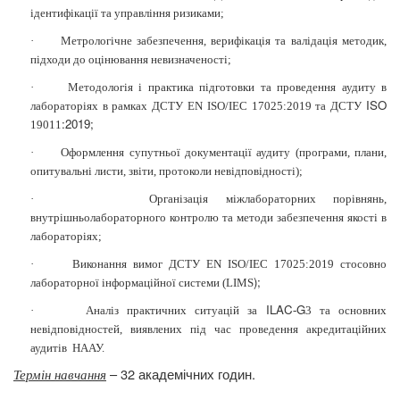
ідентифікації та управління ризиками;
·
Метрологічне забезпечення, верифікація та валідація методик,
підходи до оцінювання невизначеності;
·
Методологія і
практика підготовки та проведення аудиту в
ISO
лабораторіях в рамках ДСТУ EN ISO/IEC 17025:2019 та ДСТУ
:2019;
19011
·
Оформлення супутньої документації аудиту (програми, плани,
опитувальні листи, звіти, протоколи невідповідності);
·
Організація міжлабораторних порівнянь,
внутрішньолабораторного контролю та методи забезпечення якості в
лабораторіях;
·
Виконання вимог ДСТУ EN ISO/IEC 17025:2019 стосовно
);
лабораторної інформаційної системи (
LIMS
ILAC
G
·
Аналіз практичних ситуацій за
-
3
та основних
невідповідностей, виявлених під час проведення акредитаційних
аудитів
НААУ.
– 32 академічних годин.
Термін навчання