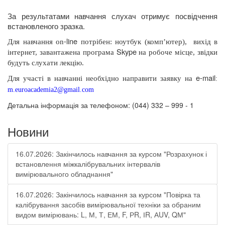
За результатами навчання слухач отримує посвідчення
встановленого зразка.
-
line
Для навчання
on
потрібен: ноутбук (комп’ютер),
вихід в
Skype
інтернет, завантажена програма
на робоче місце, звідки
будуть слухати лекцію.
e
-
mail
Для участі в навчанні необхідно направити заявку на
:
m
.
euroacademia
2@
gmail
.
com
Детальна інформація за телефоном: (044) 332 – 999 - 1
Новини
16.07.2026: Закінчилось навчання за курсом "Розрахунок і
встановлення міжкалібрувальних інтервалів
вимірювального обладнання"
16.07.2026: Закінчилось навчання за курсом "Повірка та
калібрування засобів вимірювальної техніки за обраним
видом вимірювань: L, М, Т, ЕМ, F, РR, ІR, АUV, QМ"