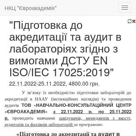
НКЦ "Євроакадемія"
Toggl
navig
"Підготовка до
акредитації та аудит в
лабораторіях згідно з
вимогами ДСТУ EN
ISO/IEC 17025:2019"
22.11.2022-25.11.2022, 4800.00 грн.
У зв’язку із необхідністю підготовки лабораторій до
акредитації в НААУ (інспекційних наглядів) та проведення
ТОВ «НАВЧАЛЬНО-КОНСУЛЬТАЦІЙНИЙ ЦЕНТР
аудитів
«ЄВРОАКАДЕМІЯ»
з 22.11.2022 р. по 25.11.2022
р.
проводить
навчання
завідувачів, менеджерів з якості,
аудиторів та фахівців лабораторій
за програмою:
аудит в
«Підготовка до акредитації та