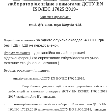
лабораторіях
згідно
з вимогами ДСТУ EN
ISO/IEC 17025:2019
»
Заняття проводить:
канд.
фіз.-мат. наук Коцюба А.М.
за одного слухача складає
4800,00 грн.
Вартість навчання
без ПДВ (ПДВ не передбачено).
– дистанційна он-лайн в режимі
Форма навчання
відеоконфереції (за сприятливих епідеміологічних умов
можливе стаціонарне навчання.)
Будуть розглянуті питання
:
·
Аналізування вимог ДСТУ EN ISO/IEC 17025:2019;
·
Розроблення документації системи управління якістю в
лабораторії за вимогами стандарту ДСТУ EN ISO/IEC 17025:2019
(
;
2017
варіанти А та В
), приклади
·
·
Ризик-орієнтоване управління в лабораторії за вимогами ДСТУ EN
ISO/IEC 17025:2019 та положенням ДСТУ ISO 31000:2018, приклади