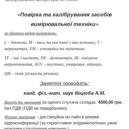
«Повірк
а та калібрування засобів
вимірювальної техніки»
за обраним
видом вимірювань:
L – довжина, М – маса та пов’язані з нею величини,
Т –
термометрія,
ЕМ – електрика та магнетизм,
ТF –
час і частота, РR – фотометрія,
ІR– іонізуюче
випромінювання, АUV
– акустика, ультразвук, вібрація,
QМ – хімія (кількість речовин)
Заняття проводить:
канд. фіз.-мат.
наук Коцюба А.М.
за одного слухача складає
4500,00 грн.
Вартість навчання
без ПДВ (ПДВ не передбачено).
– дистанційна он-лайн в режимі
Форма навчання
відеоконференції (за сприятливих епідеміологічних умов
можливе стаціонарне навчання.)