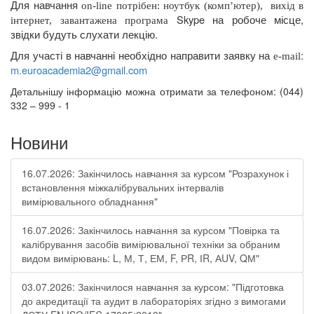
Для навчання
on
-
line
потрібен: ноутбук (комп’ютер),
вихід в
Skype
на робоче місце,
інтернет, завантажена програма
звідки будуть слухати лекцію.
Для участі в навчанні необхідно направити заявку на
:
e
-
mail
m
.
euroacademia
2@
gmail
.
com
Детальнішу інформацію можна отримати за телефоном: (044)
332 – 999 - 1
Новини
16.07.2026: Закінчилось навчання за курсом "Розрахунок і
встановлення міжкалібрувальних інтервалів
вимірювального обладнання"
16.07.2026: Закінчилось навчання за курсом "Повірка та
калібрування засобів вимірювальної техніки за обраним
видом вимірювань: L, М, Т, ЕМ, F, РR, ІR, АUV, QМ"
03.07.2026: Закінчилося навчання за курсом: "Підготовка
до акредитації та аудит в лабораторіях згідно з вимогами