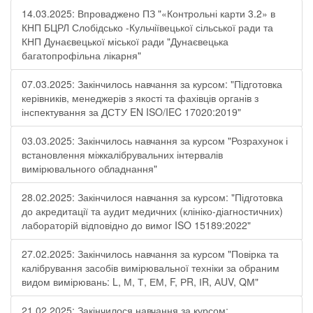
14.03.2025: Впроваджено ПЗ "«Контрольні карти 3.2» в
КНП БЦРЛ Слобідсько -Кульчіївецької сільської ради та
КНП Дунаєвецької міської ради "Дунаєвецька
багатопрофільна лікарня"
07.03.2025: Закінчилось навчання за курсом: "Підготовка
керівників, менеджерів з якості та фахівців органів з
інспектування за ДСТУ EN ISO/IEC 17020:2019"
03.03.2025: Закінчилось навчання за курсом "Розрахунок і
встановлення міжкалібрувальних інтервалів
вимірювального обладнання"
28.02.2025: Закінчилося навчання за курсом: "Підготовка
до акредитації та аудит медичних (клініко-діагностичних)
лабораторій відповідно до вимог ISO 15189:2022"
27.02.2025: Закінчилось навчання за курсом "Повірка та
калібрування засобів вимірювальної техніки за обраним
видом вимірювань: L, М, Т, ЕМ, F, РR, ІR, АUV, QМ"
21.02.2025: Закінчилося навчання за курсом: