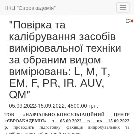
НКЦ "Євроакадемія"
Toggl
navig
"Повірка та
калібрування засобів
вимірювальної техніки
за обраним видом
вимірювань: L, М, Т,
ЕМ, F, РR, ІR, АUV,
QМ"
05.09.2022-15.09.2022, 4500.00 грн.
ТОВ «НАВЧАЛЬНО-КОНСУЛЬТАЦІЙНИЙ ЦЕНТР
«ЄВРОАКАДЕМІЯ»
з 05.09.2022 р. по 15.09.2022
р.
проводить підготовку фахівців випробувальних та
калібрувальних лабораторій за темою: