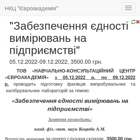
НКЦ "Євроакадемія"
Toggl
navig
"Забезпечення єдності
вимірювань на
підприємстві"
05.12.2022-09.12.2022, 3500.00 грн.
ТОВ «НАВЧАЛЬНО-КОНСУЛЬТАЦІЙНИЙ ЦЕНТР
«ЄВРОАКАДЕМІЯ»
з 05.12.2022 р. по 09.12.2022
проводить підготовку
фахівців випробувальних та
р.
калібрувальних лабораторій за темою:
«Забезпечення єдності вимірювань на
підприємстві»
Заняття проводить:
канд. фіз.-мат. наук Коцюба А.М.
за одного слухача складає
3500,00 грн.
Вартість навчання