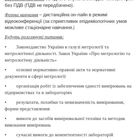
без ПДВ (ПДВ не передбачено).
– дистанційна он-лайн в режимі
Форма навчання
відеоконференції (за сприятливих епідеміологічних умов
можливе стаціонарне навчання.)
Будуть розглянуті питання
:
•
Законодавство України в галузі метрол
огії та
метрологічної діяльності. Закон України «Про метрологію та
метрологічну діяльність»
•
основні нормативно-правові акти та нормативні
документи в сфері метрології
•
організація робіт із забезпечення єдності вимірю
вань на
підприємствах та в лабораторіях
•
результати, похибки та невизначеність вимірювання,
форми представлення
•
вимоги до засобів вимірювальної техніки та методик
виконання вимірювань
•
сучасні вимоги до компетентності лабораторій