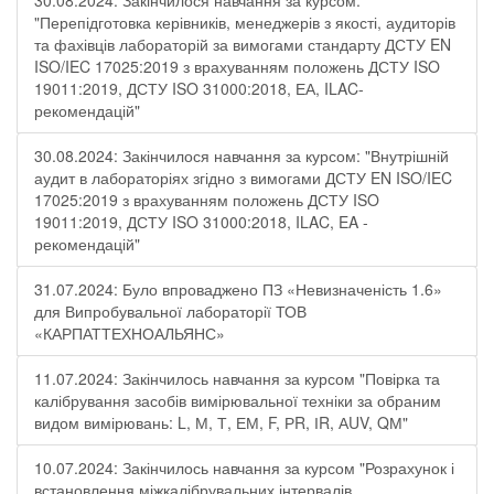
30.08.2024: Закінчилося навчання за курсом:
"Перепідготовка керівників, менеджерів з якості, аудиторів
та фахівців лабораторій за вимогами стандарту ДСТУ EN
ISO/IEC 17025:2019 з врахуванням положень ДСТУ ISO
19011:2019, ДСТУ ISO 31000:2018, ЕА, ILAC-
рекомендацій"
30.08.2024: Закінчилося навчання за курсом: "Внутрішній
аудит в лабораторіях згідно з вимогами ДСТУ EN ISO/IEC
17025:2019 з врахуванням положень ДСТУ ISO
19011:2019, ДСТУ ISO 31000:2018, ILAC, EA -
рекомендацій"
31.07.2024: Було впроваджено ПЗ «Невизначеність 1.6»
для Випробувальної лабораторії ТОВ
«КАРПАТТЕХНОАЛЬЯНС»
11.07.2024: Закінчилось навчання за курсом "Повірка та
калібрування засобів вимірювальної техніки за обраним
видом вимірювань: L, М, Т, ЕМ, F, РR, ІR, АUV, QМ"
10.07.2024: Закінчилось навчання за курсом "Розрахунок і
встановлення міжкалібрувальних інтервалів