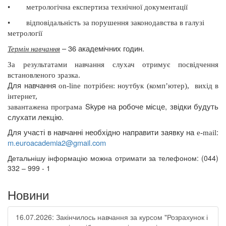
•
метрологічна експертиза технічної документації
•
відповідальність за порушення законодавства в галузі
метрології
– 36 академічних годин.
Термін навчання
За результатами навчання слухач отримує посвідчення
встановленого зразка.
Для навчання
on
-
line
потрібен: ноутбук (комп’ютер),
вихід в
інтернет,
Skype
на робоче місце, звідки будуть
завантажена програма
слухати лекцію.
Для участі в навчанні необхідно направити заявку на
:
e
-
mail
m
.
euroacademia
2@
gmail
.
com
Детальнішу інформацію можна отримати за телефоном: (044)
332 – 999 - 1
Новини
16.07.2026: Закінчилось навчання за курсом "Розрахунок і