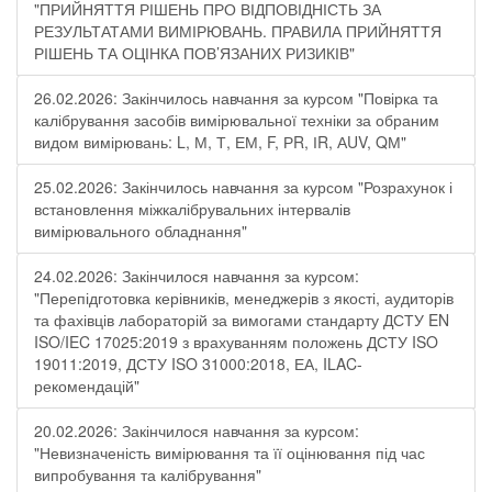
"ПРИЙНЯТТЯ РІШЕНЬ ПРО ВІДПОВІДНІСТЬ ЗА
РЕЗУЛЬТАТАМИ ВИМІРЮВАНЬ. ПРАВИЛА ПРИЙНЯТТЯ
РІШЕНЬ ТА ОЦІНКА ПОВ’ЯЗАНИХ РИЗИКІВ"
26.02.2026: Закінчилось навчання за курсом "Повірка та
калібрування засобів вимірювальної техніки за обраним
видом вимірювань: L, М, Т, ЕМ, F, РR, ІR, АUV, QМ"
25.02.2026: Закінчилось навчання за курсом "Розрахунок і
встановлення міжкалібрувальних інтервалів
вимірювального обладнання"
24.02.2026: Закінчилося навчання за курсом:
"Перепідготовка керівників, менеджерів з якості, аудиторів
та фахівців лабораторій за вимогами стандарту ДСТУ EN
ISO/IEC 17025:2019 з врахуванням положень ДСТУ ISO
19011:2019, ДСТУ ISO 31000:2018, ЕА, ILAC-
рекомендацій"
20.02.2026: Закінчилося навчання за курсом:
"Невизначеність вимірювання та її оцінювання під час
випробування та калібрування"