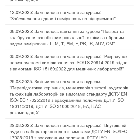
12.09.2025: Закінчилося навчання за курсом:
"Забезпечення єдності вимірювань на підприємстві"
08.09.2025: Закінчилось навчання за курсом "Повірка та
калібрування засобів вимірювальної техніки за обраним
видом вимірювань: L, М, Т, ЕМ, F, РR, ІR, АUV, QМ"
05.09.2025: Закінчилося навчання за курсом: "Розрахунок
невизначеності вимірювання за ISO/TS 20914:2019 згідно
з вимогами ISO 15189:2022 для медичних лабораторій"
29.08.2025: Закінчилося навчання за курсом:
"Перепідготовка керівників, менеджерів з якості, аудиторів
та фахівців лабораторій за вимогами стандарту ДСТУ EN
ISO/IEC 17025:2019 з врахуванням положень ДСТУ ISO
19011:2019, ДСТУ ISO 31000:2018, ЕА, ILAC-
рекомендацій"
29.08.2025: Закінчилося навчання за курсом: "Внутрішній
аудит в лабораторіях згідно з вимогами ДСТУ EN ISO/IEC
17025:2019 з врахуванням положень ДСТУ ISO