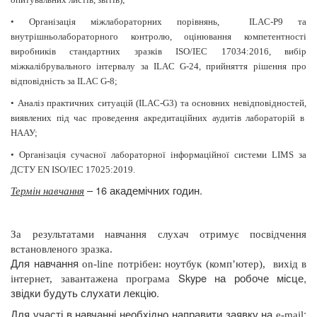
•
Організація міжлабораторних порівнянь,
ILAC-Р
9 та
внутрішньолабораторного контролю, оцінювання компетентності
виробників стандартних зразків ISO/IEC 17034:2016, вибір
міжкалібрувального інтервалу за ILAC G-24, прийняття рішення про
відповідність за ILAC G-8;
•
Аналіз практичних ситуацій (ILAC-G3) та основних невідповідностей,
виявлених під час проведення акредитаційних аудитів лабораторій в
НААУ;
•
Організація сучасної лабораторної інформаційної системи LIMS за
ДСТУ EN ISO/IEC 17025:2019.
– 16 академічних годин.
Термін навчання
За результатами навчання слухач отримує посвідчення
встановленого зразка.
Для навчання
on
-
line
потрібен: ноутбук (комп’ютер),
вихід в
Skype
на робоче місце,
інтернет, завантажена програма
звідки будуть слухати лекцію.
Для участі в навчанні необхідно направити заявку на
:
e
-
mail