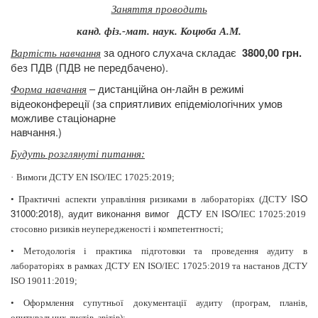
Заняття проводить
канд. фіз.-мат. наук. Коцюба А.М.
за одного слухача складає
3800,00 грн.
Вартість навчання
без ПДВ (ПДВ не передбачено).
– дистанційна он-лайн в режимі
Форма навчання
відеоконфереції (за сприятливих епідеміологічних умов
можливе стаціонарне
навчання.)
Будуть розглянуті питання:
·
Вимоги ДСТУ EN ISO/IEC 17025:2019;
ISO
•
Практичні аспекти управління ризиками в лабораторіях (ДСТУ
31000:2018), аудит виконання вимог
ДСТУ
ISO
/
EN
IEC
17025:2019
стосовно ризиків неупередженості і компетентності;
•
Методологія і практика підготовки та проведення аудиту в
лабораторіях в рамках ДСТУ EN ISO/IEC 17025:2019 та настанов ДСТУ
ISO 19011:2019;
•
Оформлення супутньої документації аудиту (програм, планів,
опитувальних листів, звітів);