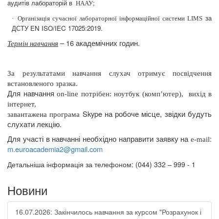
аудитів
лабораторій в
;
НААУ
за
·
Організація сучасної лаборато
рної інформаційної системи
LIMS
ДСТУ EN ISO/IEC 17025:2019.
– 16 академічних годин.
Термін навчання
За результатами навчання слухач отримує посвідчення
встановленого зразка.
Для навчання
on
-
line
потрібен: ноутбук (комп’ютер),
вихід в
інтернет,
Skype
на робоче місце, звідки будуть
завантажена програма
слухати лекцію.
Для участі в навчанні необхідно направити заявку на
:
e
-
mail
m
.
euroacademia
2@
gmail
.
com
Детальніша інформація за телефоном: (044) 332 – 999 - 1
Новини
16.07.2026: Закінчилось навчання за курсом "Розрахунок і