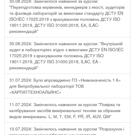
30.08.2024: Закінчилося навчання за курсом:
"Перепідготовка керівників, менеджерів з якості, аудиторів
та фахівців лабораторій за вимогами стандарту ДСТУ EN
ISO/IEC 17025:2019 з врахуванням положень ДСТУ ISO
19011:2019, ДСТУ ISO 31000:2018, ЕА, ILAC-
рекомендацій"
30.08.2024: Закінчилося навчання за курсом: "Внутрішній
аудит в лабораторіях згідно з вимогами ДСТУ EN ISO/IEC
17025:2019 з врахуванням положень ДСТУ ISO
19011:2019, ДСТУ ISO 31000:2018, ILAC, EA -
рекомендацій"
31.07.2024: Було впроваджено ПЗ «Невизначеність 1.6»
для Випробувальної лабораторії ТОВ
«КАРПАТТЕХНОАЛЬЯНС»
11.07.2024: Закінчилось навчання за курсом "Повірка та
калібрування засобів вимірювальної техніки за обраним
видом вимірювань: L, М, Т, ЕМ, F, РR, ІR, АUV, QМ"
10.07.2024: Закінчилось навчання за курсом "Розрахунок і
встановлення міжкалібрувальних інтервалів