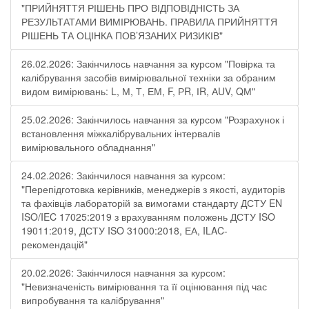
"ПРИЙНЯТТЯ РІШЕНЬ ПРО ВІДПОВІДНІСТЬ ЗА
РЕЗУЛЬТАТАМИ ВИМІРЮВАНЬ. ПРАВИЛА ПРИЙНЯТТЯ
РІШЕНЬ ТА ОЦІНКА ПОВ’ЯЗАНИХ РИЗИКІВ"
26.02.2026: Закінчилось навчання за курсом "Повірка та
калібрування засобів вимірювальної техніки за обраним
видом вимірювань: L, М, Т, ЕМ, F, РR, ІR, АUV, QМ"
25.02.2026: Закінчилось навчання за курсом "Розрахунок і
встановлення міжкалібрувальних інтервалів
вимірювального обладнання"
24.02.2026: Закінчилося навчання за курсом:
"Перепідготовка керівників, менеджерів з якості, аудиторів
та фахівців лабораторій за вимогами стандарту ДСТУ EN
ISO/IEC 17025:2019 з врахуванням положень ДСТУ ISO
19011:2019, ДСТУ ISO 31000:2018, ЕА, ILAC-
рекомендацій"
20.02.2026: Закінчилося навчання за курсом:
"Невизначеність вимірювання та її оцінювання під час
випробування та калібрування"