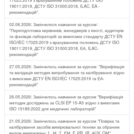
17025:2019 з врахуванням положень ДСТУ ISO
19011:2019, ДСТУ ISO 31000:2018, ILAC, EA -
рекомендацій".
02.06.2026: Закінчилося навчання за курсом:
"Перепідготовка керівників, менеджерів з якості, аудиторів
та фахівців лабораторій за вимогами стандарту ДСТУ EN
ISO/IEC 17025:2019 з врахуванням положень ДСТУ ISO
19011:2019, ДСТУ ISO 31000:2018, ЕА, ILAC-
рекомендацій"
27.05.2026: Закінчилось навчання за курсом: "Верифікація
та валідація методик випробування та калібрування згідно
з вимогами ДСТУ EN ISO/IEC 17025:2019 та ЕА-
рекомендацій"
26.05.2026: Закінчилось навчання за курсом "Верифікація
методик досліджень за CLSI EP 15-A3 згідно з вимогами
ISO 15189:2022 для медичних лабораторій"
21.05.2026: Закінчилось навчання за курсом "Повірка та
калібрування засобів вимірювальної техніки за обраним
видом вимірювань: L, М, Т, ЕМ, F, РR, ІR, АUV, QМ"