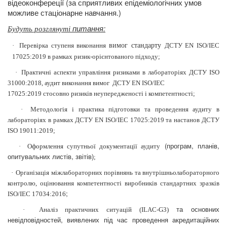
відеоконфереції (за сприятливих епідеміологічних умов
можливе стаціонарне навчання.)
питання:
Будуть розглянуті
·
Перевірка
ступеня виконання
вимог стандарту
ДСТУ EN ISO/IEC
17025:2019 в рамках ризик-орієнтованого підходу
;
·
Практичні аспекти управління ризиками в лабораторіях ДСТУ ISO
31000:2018, аудит виконання вимог
ДСТУ EN ISO/IEC
17025:2019 стосовно ризиків неупередженості і компетентності;
·
Методологія і практика підготовки та проведення аудиту в
лабораторіях в рамках
ДСТУ EN ISO/IEC 17025:2019 та настанов ДСТУ
ISO
19011:2019
;
(програм, планів,
·
Оформлення супутньої документації аудиту
опитувальних листів, звітів)
;
·
Організація
міжлабораторних порівнянь та
внутрішньолабораторного
контролю
, оцінювання компетентності виробників стандартних зразків
;
ISO/IEC 17034:2016
та основних
·
Аналіз практичних ситуацій
(ILAC-G3)
невідповідностей, виявлених під час проведення акредитаційних