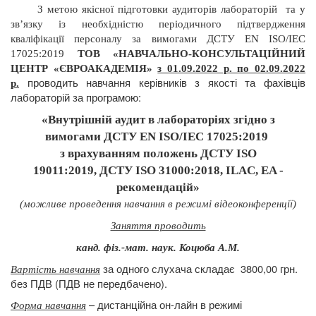
З метою якісної підготовки аудиторів лабораторій
та у
зв’язку із необхідністю періодичного підтвердження
кваліфікації персоналу за вимогами ДСТУ
EN
ISO/IEC
17025:2019
ТОВ «НАВЧАЛЬНО-КОНСУЛЬТАЦІЙНИЙ
ЦЕНТР «ЄВРОАКАДЕМІЯ»
з 01.09.2022 р. по 02.09.2022
проводить навчання
керівників з якості та фахівців
р.
лабораторій за програмою:
«Внутрішній аудит в лабораторіях згід
но з
вимогами
ДСТУ EN ISO/IEC 17025:2019
з врахуванням положень ДСТУ ISO
19011:2019,
ДСТУ ISO
31000:2018, ILAC, EA -
рекоменд
ацій»
(можливе проведення навчання в режимі відеоконференції)
Заняття проводить
канд. фіз.-мат. наук. Коцюба А.М.
за одного слухача складає
3800,00 грн.
Вартість навчання
без ПДВ (ПДВ не передбачено).
– дистанційна он-лайн в режимі
Форма навчання